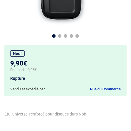
Neuf
9,90€
Éco-part. :
0,05€
Rupture
Vendu et expédié par :
Rue du Commerce
Etui universel renforcé pour disques durs Noir