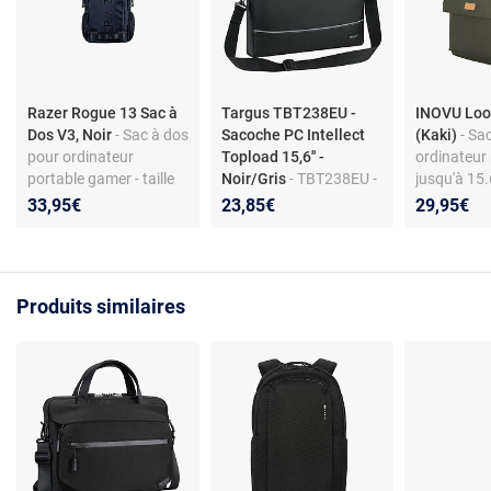
Razer Rogue 13 Sac à
Targus TBT238EU -
INOVU Lo
Dos V3, Noir
- Sac à dos
Sacoche PC Intellect
(Kaki)
- Sa
pour ordinateur
Topload 15,6'' -
ordinateur
portable gamer - taille
Noir/Gris
- TBT238EU -
jusqu'à 15
du sac : 13,3" (RC81-
Sacoche PC Intellect
en PET rec
33,95€
23,85€
29,95€
03630101-0000)
Topload 15,6'' -
système de
Noir/Gris
et sangle 
Produits similaires