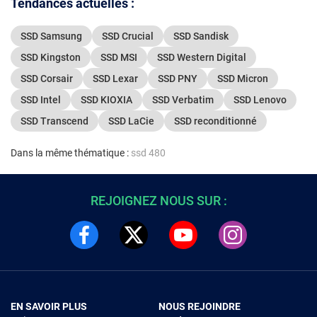
Tendances actuelles :
SSD Samsung
SSD Crucial
SSD Sandisk
SSD Kingston
SSD MSI
SSD Western Digital
SSD Corsair
SSD Lexar
SSD PNY
SSD Micron
SSD Intel
SSD KIOXIA
SSD Verbatim
SSD Lenovo
SSD Transcend
SSD LaCie
SSD reconditionné
Dans la même thématique :
ssd 480
REJOIGNEZ NOUS SUR :
EN SAVOIR PLUS
NOUS REJOINDRE