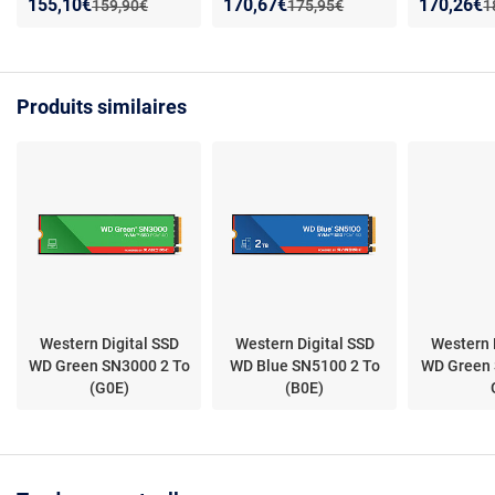
lecture - 9500 Mo/s
6Gb/s - 64
Nouveau prix :
Réduction de :
Nouveau prix :
Réduction de :
Nouveau p
Réduction
155,10€
170,67€
170,26€
Ancien prix :
Ancien prix :
A
159,90€
175,95€
1
écriture
180 Mo/s l
Mo/s écritu
vie 1M h
Produits similaires
Western Digital SSD
Western Digital SSD
Western 
WD Green SN3000 2 To
WD Blue SN5100 2 To
WD Green
(G0E)
(B0E)