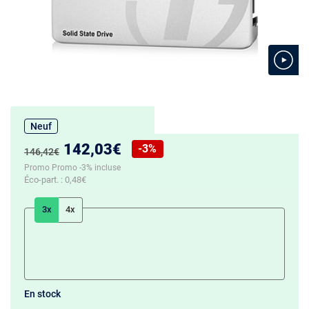
Neuf
Nouveau prix :
142,03€
-3%
Ancien prix :
146,42€
Réduction de :
Promo Promo -3% incluse
Éco-part. :
0,48€
3x
4x
En stock