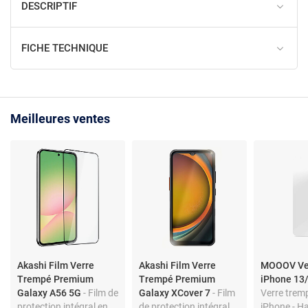
DESCRIPTIF
FICHE TECHNIQUE
Meilleures ventes
Akashi Film Verre
Akashi Film Verre
MOOOV Ve
Trempé Premium
Trempé Premium
iPhone 13
Galaxy A56 5G
- Film de
Galaxy XCover 7
- Film
Verre trem
protection intégral en
de protection intégral
iPhone - H