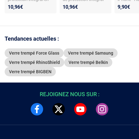
verre trempé pour
en verre trempé pour
transparenc
10,96€
10,96€
9,90€
Samsung Galaxy A56
Samsung Galaxy
traces, anti
5G
XCover 7
Seulement
d'épaisseu
Tendances actuelles :
Verre trempé Force Glass
Verre trempé Samsung
Verre trempé RhinoShield
Verre trempé Belkin
Verre trempé BIGBEN
REJOIGNEZ NOUS SUR :