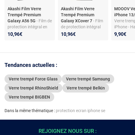
Akashi Film Verre
Akashi Film Verre
MOOOV Ve
Trempé Premium
Trempé Premium
iPhone 13
Galaxy A56 5G
- Film de
Galaxy XCover 7
- Film
Verre trem
protection intégral en
de protection intégral
iPhone - H
verre trempé pour
en verre trempé pour
transparenc
10,96€
10,96€
9,90€
Samsung Galaxy A56
Samsung Galaxy
traces, anti
5G
XCover 7
Seulement
d'épaisseu
Tendances actuelles :
Verre trempé Force Glass
Verre trempé Samsung
Verre trempé RhinoShield
Verre trempé Belkin
Verre trempé BIGBEN
Dans la même thématique :
protection ecran iphone se
REJOIGNEZ NOUS SUR :