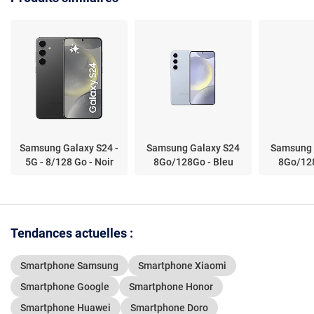
6.9" 1440 x 3120 - 256
Go - NFC/Bluetooth 6.0
- 5000 mAh - Android
16
Samsung Galaxy S24 -
Samsung Galaxy S24
Samsung 
5G - 8/128 Go - Noir
8Go/128Go - Bleu
8Go/128
Tendances actuelles :
Smartphone Samsung
Smartphone Xiaomi
Smartphone Google
Smartphone Honor
Smartphone Huawei
Smartphone Doro