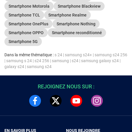
Smartphone Motorola
Smartphone Blackview
Smartphone TCL
Smartphone Realme
Smartphone OnePlus
Smartphone Nothing
Smartphone OPPO
Smartphone reconditionné
Smartphone 5G
Dans la même thématique :
s 24
|
samsung s24+
|
samsung s24 256
|
samsung s 24
|
s24 256
|
samsung
|
s24
|
samsung galaxy s24
|
galaxy s24
|
samsung s24
REJOIGNEZ NOUS SUR :
EN SAVOIR PLUS
NOUS REJOINDRE