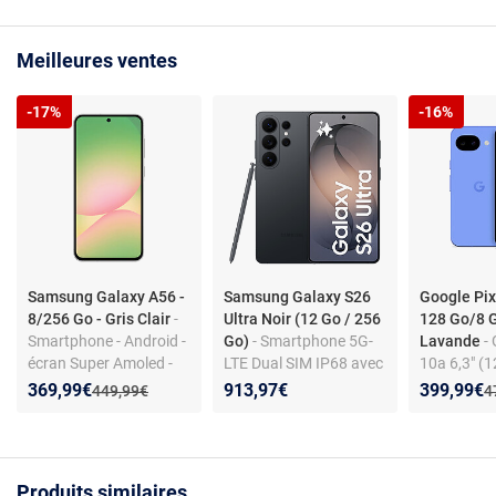
Meilleures ventes
-17%
-16%
Samsung Galaxy A56 -
Samsung Galaxy S26
Google Pix
8/256 Go - Gris Clair
-
Ultra Noir (12 Go / 256
128 Go/8 
Smartphone - Android -
Go)
- Smartphone 5G-
Lavande
-
écran Super Amoled -
LTE Dual SIM IP68 avec
10a 6,3" (
5G - triple appareil
Galaxy AI - Snapdragon
RAM) Dual 
Nouveau prix :
Réduction de :
Nouveau p
Réduction
369,99€
913,97€
399,99€
Ancien prix :
A
449,99€
4
photo 50 MP - IP67
8 Elite Gen 5 Octo-Core
Lavande
4.74 GHz - RAM 12 Go -
Ecran tactile Dynamic
AMOLED 2X 120 Hz
Produits similaires