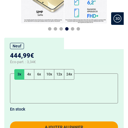
Neuf
444,99€
Éco-part. :
3,34€
3x
4x
6x
10x
12x
24x
En stock
AJOUTER AU PANIER