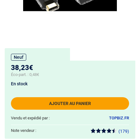
Neuf
38,23€
Éco-part. :
0,48€
En stock
AJOUTER AU PANIER
Vendu et expédié par :
TOPBIZ.FR
Note vendeur :
(179)