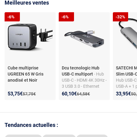
Meilleures ventes
-6%
-6%
-32%
Cube multiprise
Dcu tecnologic Hub
SATECHI M
UGREEN 65 W Gris
USB-C multiport
- Hub
Slim USB-C
anodisé et Noir
USB-C - HDMI 4K 30Hz -
Hub USB-C 
3 USB 3.0 - Ethernet
USB-A + 1 
Gigabit - Lecteur SD/TF
1 port mic
Nouveau prix :
Réduction de :
Nouveau prix :
Réduction de :
Nouveau p
Réduction
53,75€
60,10€
33,95€
Ancien prix :
Ancien prix :
Anc
57,75€
64,58€
50
- Alim 100W
Tendances actuelles :