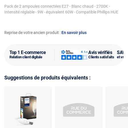
Pack de 2 ampoules connectées E27 - Blanc chaud - 2700K -
Intensité réglable - 9W - équivalent 60W - Compatible Phillips HUE
Reprise de votre ancien produit :
En savoir plus
Top 1 E-commerce
Avis vérifiés
SAV f
Relation client digitale
Clients satisfaits
et vra
Suggestions de produits équivalents :