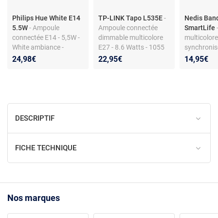
Philips Hue White E14
TP-LINK Tapo L535E
-
Nedis Ban
5.5W
- Ampoule
Ampoule connectée
SmartLife
connectée E14 - 5,5W -
dimmable multicolore
multicolore
White ambiance -
E27 - 8.6 Watts - 1055
synchronis
Flamme - Compatible
Lumens - Équivalent 75
moniteur P
24,98€
22,95€
14,95€
Amazon Alexa et
Watts - Google Home /
Téléviseur
Google Assistant
Amazon Alexa / Matter
DESCRIPTIF
FICHE TECHNIQUE
Nos marques