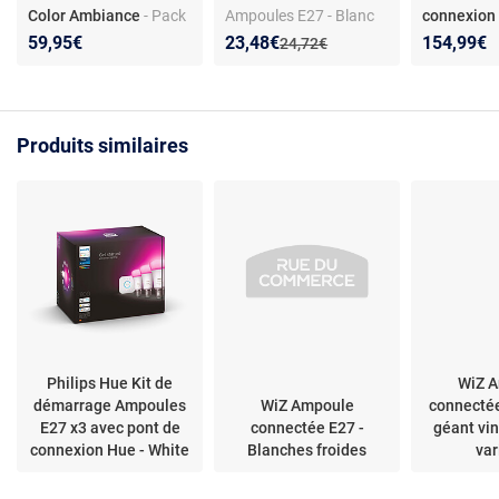
Color Ambiance
- Pack
Ampoules E27 - Blanc
connexion 
2x ampoules
réglable - 2000K à
& Color Am
Nouveau prix :
Réduction de :
59,95€
23,48€
154,99€
Ancien prix :
24,72€
connectées E27 - 10W -
5000K - Intensité
1100 Lum
White & Color
réglable - 7 W -
démarrage 
Ambiance - Compatible
équivalent 50W -
White and 
Amazon Alexa et
Commande vocale avec
Ambiance -
Produits similaires
Google Assistant
Google Assistant et
- pont Hue 
alexa
Philips Hue Kit de
WiZ 
démarrage Ampoules
WiZ Ampoule
connecté
E27 x3 avec pont de
connectée E27 -
géant vi
connexion Hue - White
Blanches froides
var
& Color Ambiance -
1100 Lumens