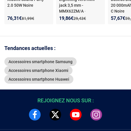
2.0 50W Noire
jack 3,5 mm -
20 000mA
MMX62ZM/A
-
C Noire
Adaptateur Lightning
Nouveau prix :
Réduction de :
Nouveau prix :
Réduction de :
Nouveau p
Réduction
76,31€
19,86€
57,67€
Ancien prix :
Ancien prix :
Anc
81,99€
29,43€
59
vers mini-jack iPhone -
Compatible iPad/iPod
6G- Jack 3,5mm
Tendances actuelles :
Accessoires smartphone Samsung
Accessoires smartphone Xiaomi
Accessoires smartphone Huawei
REJOIGNEZ NOUS SUR :