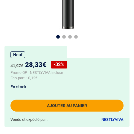
Neuf
Nouveau prix :
28,33€
-32%
Ancien prix :
41,97€
Réduction de :
Promo OP - NESTLYVIVA incluse
Éco-part. :
0,12€
En stock
AJOUTER AU PANIER
Vendu et expédié par :
NESTLYVIVA