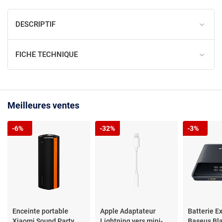
DESCRIPTIF
FICHE TECHNIQUE
Meilleures ventes
-6%
-32%
-3%
Enceinte portable
Apple Adaptateur
Batterie E
Xiaomi Sound Party
Lightning vers mini-
Baseus Bla