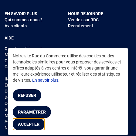
EN SAVOIR PLUS
NOUS REJOINDRE
Qui sommes-nous ?
Vendez sur RDC
Avis clients
Recrutement
AIDE
Questions fréquentes
Modes de règlements
Notre site Rue du Commerce utilise des cookies ou des
Garantie et retours
technologies similaires pour vous proposer des services et
Contacter Rue du Commerce
offres adaptés à vos centres d’intérêt, vous garantir une
meilleure expérience utilisateur et réaliser des statistiques
INFORMATIONS LÉGALES
RENDEZ-VOUS SUR L'APP
de visites.
En savoir plus.
Environnement
CGV
/
CGU Marketplace
REFUSER
Données personnelles
/
Cookies
Gérer mes cookies
PARAMÉTRER
Mentions légales
Accessibilité : non conforme
ACCEPTER
Notice d'accessibilité