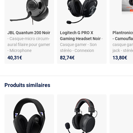
JBL Quantum 200 Noir
Logitech G PRO X
Plantroni
- Casque-micro circum-
Gaming Headset Noir
-
- Camoufl
aural filaire pour gamer
Casque gamer - Son
casque gam
- Microphone
stéréo - Connexion
jack - stéré
rétractable - Jack 3.5
filaire jack 3.5 mm -
circumaural 
40,31€
82,74€
13,80€
mm - Compatible PC /
Noir
Xbox/PS4
Mac / Consoles /
Mobiles
Produits similaires