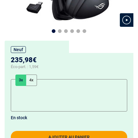
Neuf
235,98€
Éco-part. :
1,59€
3x
4x
En stock
AJOUTER AU PANIER