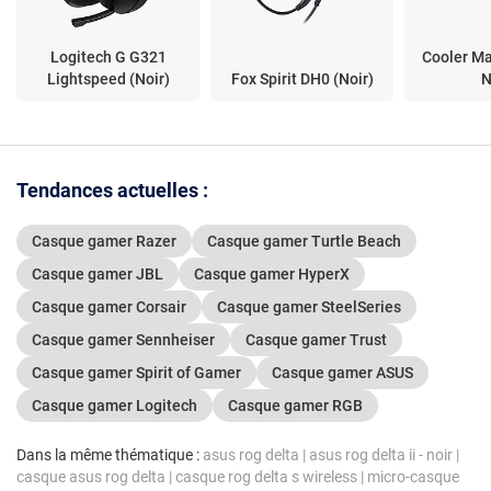
Logitech G G321
Cooler M
Lightspeed (Noir)
Fox Spirit DH0 (Noir)
N
Tendances actuelles :
Casque gamer Razer
Casque gamer Turtle Beach
Casque gamer JBL
Casque gamer HyperX
Casque gamer Corsair
Casque gamer SteelSeries
Casque gamer Sennheiser
Casque gamer Trust
Casque gamer Spirit of Gamer
Casque gamer ASUS
Casque gamer Logitech
Casque gamer RGB
Dans la même thématique :
asus rog delta
|
asus rog delta ii - noir
|
casque asus rog delta
|
casque rog delta s wireless
|
micro-casque