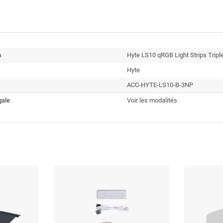
n
Hyte LS10 qRGB Light Strips Trip
Hyte
ACC-HYTE-LS10-B-3NP
gale
Voir les modalités