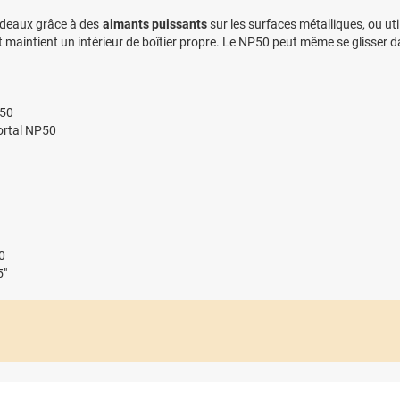
bandeaux grâce à des
aimants puissants
sur les surfaces métalliques, ou uti
 et maintient un intérieur de boîtier propre. Le NP50 peut même se glisser 
P50
ortal NP50
0
5"