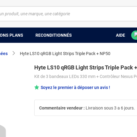
ONS PLANS
RECONDITIONNÉS
AIDE
hées
Hyte LS10 qRGB Light Strips Triple Pack + NP50
Hyte LS10 qRGB Light Strips Triple Pack 
Kit de 3 bandeaux LEDs 330 mm + Contrôleur Nexus P
Soyez le premier à déposer un avis !
Commentaire vendeur :
Livraison sous 3 a 6 jours.