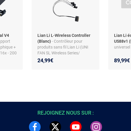
cal V4
Lian Li L-Wireless Controller
Lian Li é
upport
(Blanc)
- Contrôleur pour
US88v1 (
aphique +
produits sans fil Lian Li (UNI
universel
 16x - 200
FAN SL Wireless Series/
Strimer Wireless)
24,99€
89,99€
REJOIGNEZ NOUS SUR :