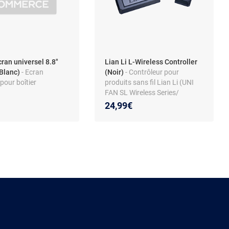
cran universel 8.8"
Lian Li L-Wireless Controller
Blanc)
- Ecran
(Noir)
- Contrôleur pour
 pour boîtier
produits sans fil Lian Li (UNI
FAN SL Wireless Series/
Strimer Wireless)
24,99€