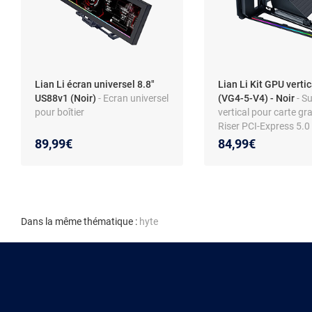
Lian Li écran universel 8.8"
Lian Li Kit GPU verti
US88v1 (Noir)
- Ecran universel
(VG4-5-V4) - Noir
- S
pour boîtier
vertical pour carte gr
Riser PCI-Express 5.0
mm
89,99€
84,99€
Dans la même thématique :
hyte