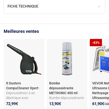
FICHE TECHNIQUE
Meilleures ventes
-43%
It Dusters
Bombe
VEVOR Net
CompuCleaner Xpert
-
dépoussiérante
Ultrasons 
Dépoussiéreur à air
METRONIC 400 ml
-
Nettoyage
électrique avec
Bombe dépoussiérante
Ultrasoniq
interrupteur à double
- 400 ml - Air sec - Pour
Lunettes
Nouveau p
Réduction
72,99€
13,90€
61,90€
Anc
10
vitesse
matériel informatique