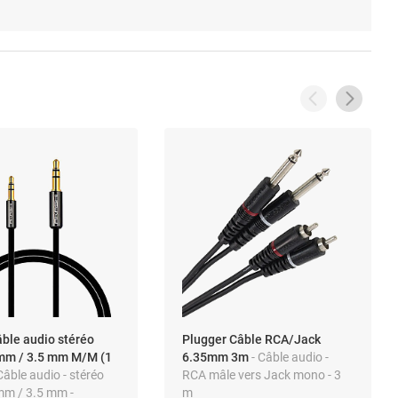
âble audio stéréo
Plugger Câble RCA/Jack
 mm / 3.5 mm M/M (1
6.35mm 3m
- Câble audio -
 Câble audio - stéréo
RCA mâle vers Jack mono - 3
 mm / 3.5 mm -
m