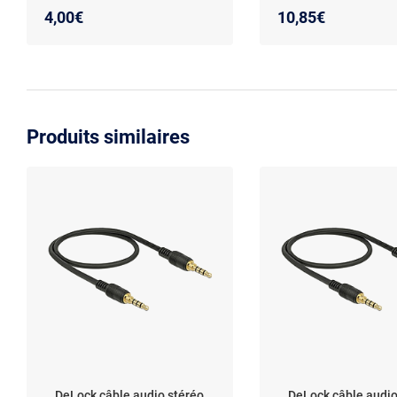
4,00€
10,85€
Produits similaires
DeLock câble audio stéréo
DeLock câble audio