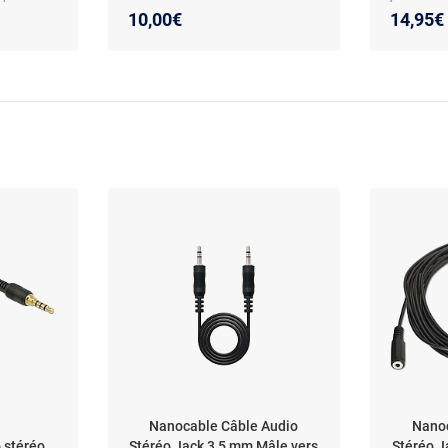
mâle/mâl
10,00€
14,95€
plaqués o
Nanocable Câble Audio
Nanoc
 stéréo
Stéréo Jack 3,5 mm Mâle vers
Stéréo J