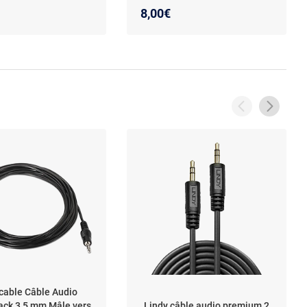
e - connecteurs
8,00€
r - 1 mètre
able Câble Audio
ack 3,5 mm Mâle vers
Lindy câble audio premium 2