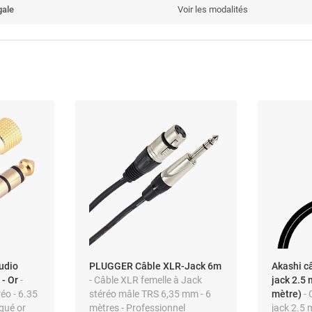
gale
Voir les modalités
udio
PLUGGER Câble XLR-Jack 6m
Akashi c
- Or
-
- Câble XLR femelle à Jack
jack 2.5
éo - 6.35
stéréo mâle TRS 6,35 mm - 6
mètre)
-
qué or
mètres - Professionnel
jack 2.5