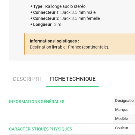
Type
: Rallonge audio stéréo
Connecteur 1
: Jack 3.5 mm mâle
Connecteur 2
: Jack 3.5 mm femelle
Longueur
: 3 m
Informations logistiques :
Destination livrable :
France (continentale).
DESCRIPTIF
FICHE TECHNIQUE
Désignatio
INFORMATIONS GÉNÉRALES
Marque
Modèle
Couleur
CARACTÉRISTIQUES PHYSIQUES