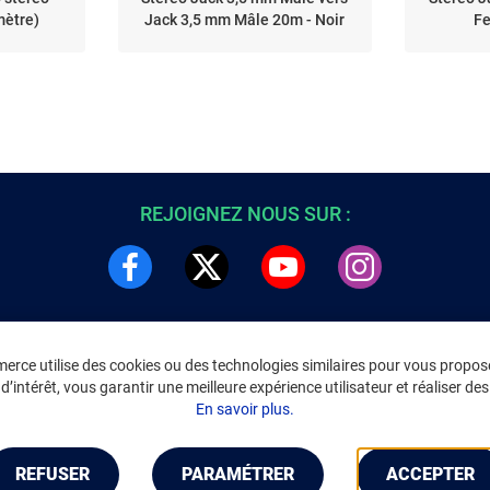
mètre)
Jack 3,5 mm Mâle 20m - Noir
Fe
REJOIGNEZ NOUS SUR :
rce utilise des cookies ou des technologies similaires pour vous propose
DRE
INFORMATIONS LÉGALES
’intérêt, vous garantir une meilleure expérience utilisateur et réaliser des 
C
Environnement
En savoir plus.
CGV
/
CGU Marketplace
Données personnelles
/
Cookies
Gérer mes cookies
REFUSER
PARAMÉTRER
ACCEPTER
Mentions légales