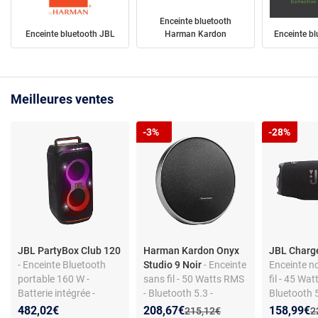
Enceinte bluetooth
Enceinte bluetooth JBL
Harman Kardon
Enceinte b
Meilleures ventes
-3%
-28%
JBL PartyBox Club 120
Harman Kardon Onyx
JBL Charg
- Enceinte Bluetooth
Studio 9 Noir
- Enceinte
Enceinte 
portable 160 W -
sans fil - 50 Watts RMS
fil - 45 Watt
Batterie intégrée -
- Bluetooth 5.3 -
Bluetooth 
Effets lumineux - Prises
Autonomie 8h
IP68 - Aut
Nouveau prix :
Réduction de :
Nouveau p
Réduction
482,02€
208,67€
158,99€
Ancien prix :
A
215,12€
2