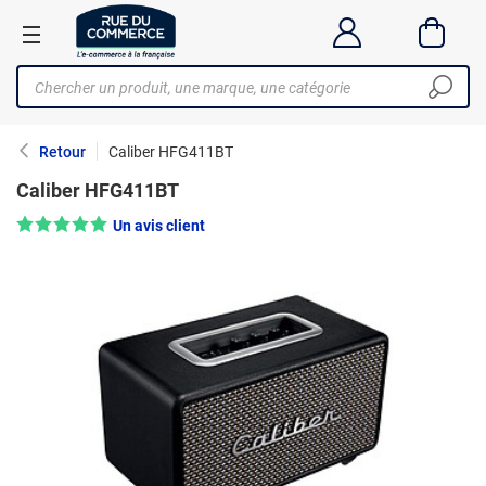
Retour
Caliber HFG411BT
Caliber HFG411BT
Note : 5/5 —
Un avis client