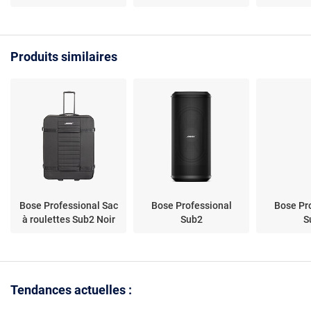
micro/guitare -
Powerban
Bluetooth
5.3/USB/AUX - IPX4 -
Poignée
Produits similaires
Bose Professional Sac
Bose Professional
Bose Pr
à roulettes Sub2 Noir
Sub2
S
Tendances actuelles :