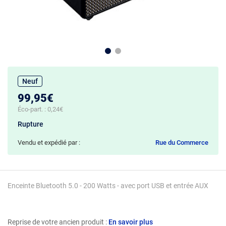
Neuf
99,95€
Éco-part. :
0,24€
Rupture
Vendu et expédié par :
Rue du Commerce
Enceinte Bluetooth 5.0 - 200 Watts - avec port USB et entrée AUX
Reprise de votre ancien produit :
En savoir plus