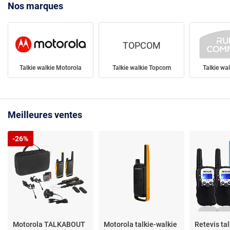
Nos marques
TOPCOM
Talkie walkie Motorola
Talkie walkie Topcom
Talkie wa
Meilleures ventes
-26%
Motorola TALKABOUT
Motorola talkie-walkie
Retevis tal