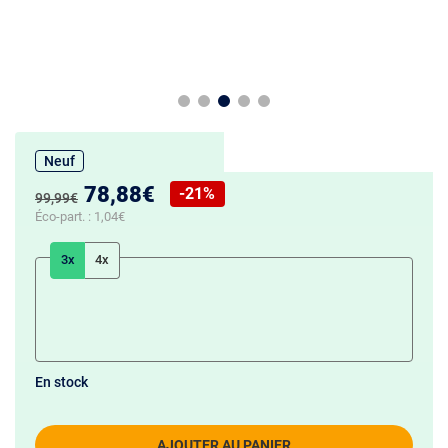
Neuf
Nouveau prix :
78,88€
-21%
Ancien prix :
99,99€
Réduction de :
Éco-part. :
1,04€
3x
4x
En stock
AJOUTER AU PANIER