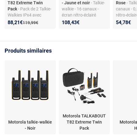
T82 Extreme Twin
- Jaune et noir
- Talkie-
Rose
- Talk
Pack
- Pack de 2 Talkie-
walkie - 16 canaux -
canaux - 0,
Walkies IPx4 avec
écran rétro-éclairé
rétro-éclair
lampe LED et portée 10
Nouveau prix :
Réduction de :
88,21€
108,43€
54,78€
Ancien prix :
119,99€
km
Produits similaires
Motorola TALKABOUT
Motorola talkie-walkie
T82 Extreme Twin
Motorol
- Noir
Pack