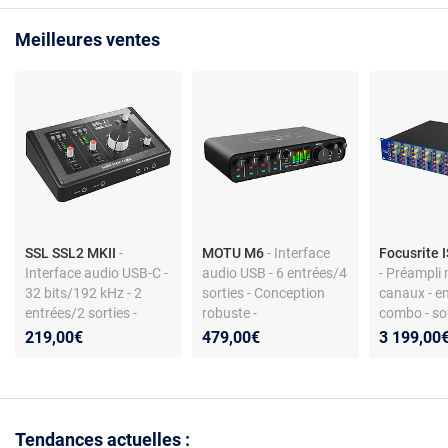
Meilleures ventes
SSL SSL2 MKII
-
MOTU M6
- Interface
Focusrite 
Interface audio USB-C -
audio USB - 6 entrées/4
- Préampli 
32 bits/192 kHz - 2
sorties - Conception
canaux - e
entrées/2 sorties -
robuste -
combo - sor
Format compact
Multiplateforme
inserts - a
219,00€
479,00€
3 199,00
plage 20 H
Tendances actuelles :