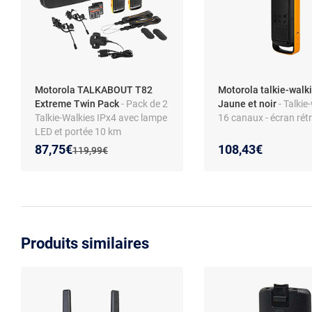
Motorola TALKABOUT T82
Motorola talkie-walki
Extreme Twin Pack
- Pack de 2
Jaune et noir
- Talkie
Talkie-Walkies IPx4 avec lampe
16 canaux - écran rétr
LED et portée 10 km
Nouveau prix :
Réduction de :
87,75€
108,43€
Ancien prix :
119,99€
Produits similaires