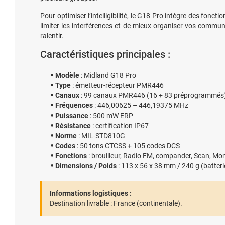
Pour optimiser l’intelligibilité, le G18 Pro intègre des fonc
limiter les interférences et de mieux organiser vos comm
ralentir.
Caractéristiques principales :
Modèle
: Midland G18 Pro
Type
: émetteur-récepteur PMR446
Canaux
: 99 canaux PMR446 (16 + 83 préprogrammés
Fréquences
: 446,00625 – 446,19375 MHz
Puissance
: 500 mW ERP
Résistance
: certification IP67
Norme
: MIL-STD810G
Codes
: 50 tons CTCSS + 105 codes DCS
Fonctions
: brouilleur, Radio FM, compander, Scan, Mo
Dimensions / Poids
: 113 x 56 x 38 mm / 240 g (batteri
Informations logistiques :
Destination livrable :
France (continentale).