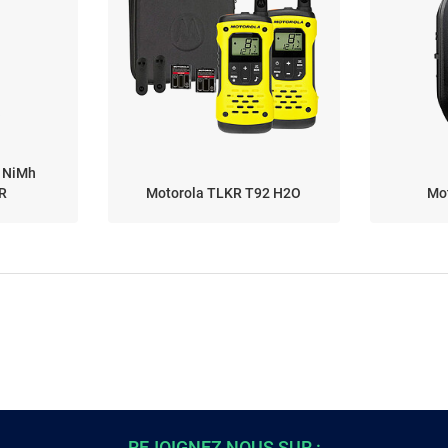
e NiMh
R
Motorola TLKR T92 H2O
Mo
REJOIGNEZ NOUS SUR :