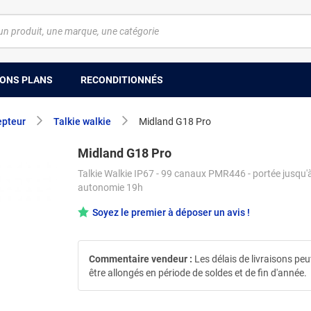
ONS PLANS
RECONDITIONNÉS
epteur
Talkie walkie
Midland G18 Pro
Midland G18 Pro
Talkie Walkie IP67 - 99 canaux PMR446 - portée jusqu'
autonomie 19h
Soyez le premier à déposer un avis !
Commentaire vendeur :
Les délais de livraisons pe
être allongés en période de soldes et de fin d'année.