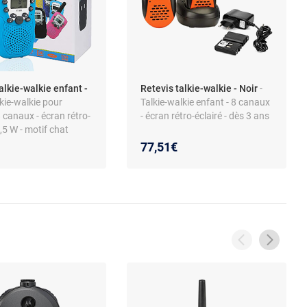
alkie-walkie enfant -
Retevis talkie-walkie - Noir
-
lkie-walkie pour
Talkie-walkie enfant - 8 canaux
8 canaux - écran rétro-
- écran rétro-éclairé - dès 3 ans
0,5 W - motif chat
77,51€