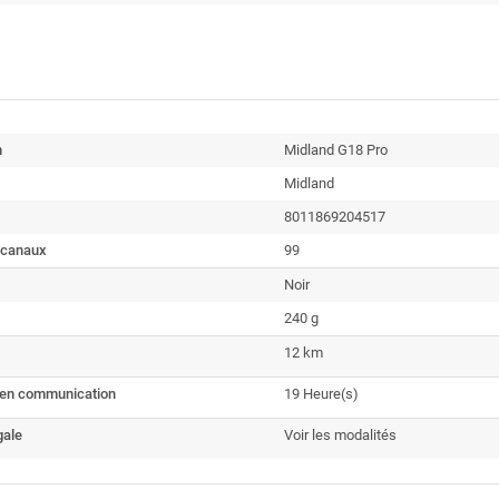
n
Midland G18 Pro
Midland
8011869204517
 canaux
99
Noir
240 g
12 km
en communication
19 Heure(s)
gale
Voir les modalités