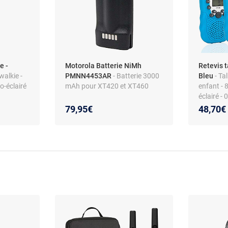
e -
Motorola Batterie NiMh
Retevis t
-walkie -
PMNN4453AR
- Batterie 3000
Bleu
- Ta
o-éclairé
mAh pour XT420 et XT460
enfant - 
éclairé - 
79,95€
48,70€