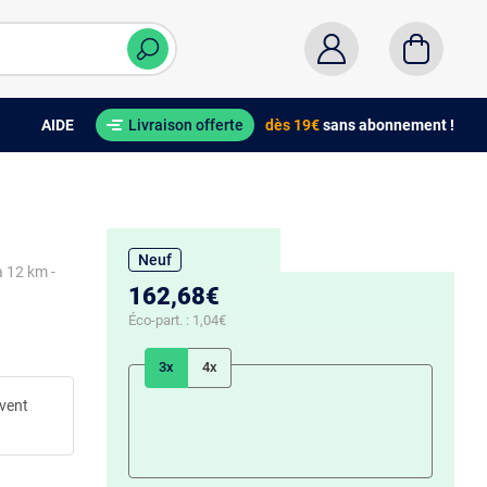
AIDE
Livraison offerte
dès 19€
sans abonnement !
Neuf
à 12 km -
162,68€
Éco-part. :
1,04€
3x
4x
uvent