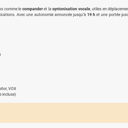
tions comme le
compander
et la
syntonisation vocale
, utiles en déplacem
unications. Avec une autonomie annoncée jusqu’à
19 h
et une portée jus
)
nitor, VOX
e incluse)