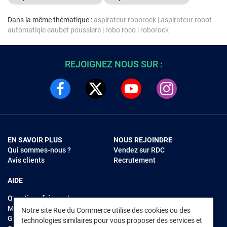
Dans la même thématique :
aspirateur roborock
|
aspirateur robot
automatiqie eaubet poussiere
|
robo roco
|
roborock
REJOIGNEZ NOUS SUR :
EN SAVOIR PLUS
NOUS REJOINDRE
Qui sommes-nous ?
Vendez sur RDC
Avis clients
Recrutement
AIDE
Questions fréquentes
Modes de règlements
Notre site Rue du Commerce utilise des cookies ou des
Garantie et retours
technologies similaires pour vous proposer des services et