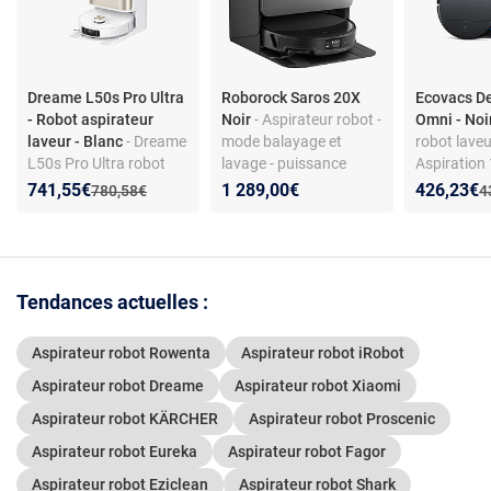
Dreame L50s Pro Ultra
Roborock Saros 20X
Ecovacs D
- Robot aspirateur
Noir
- Aspirateur robot -
Omni - Noi
laveur - Blanc
- Dreame
mode balayage et
robot laveu
L50s Pro Ultra robot
lavage - puissance
Aspiration
aspirateur laveur blanc
d'aspiration de 36000
Station OM
Nouveau prix :
Réduction de :
Nouveau p
Réduction
741,55€
1 289,00€
426,23€
Ancien prix :
A
780,58€
4
avec station
Pa - reconnaissance
Navigation 
d’autovidage, capacité
d'obstacles par IA -
Lavage OZM
250 ml, 75 dB et 5200
station multifonction
Bruit 65 d
mAh
allergies
Tendances actuelles :
Aspirateur robot Rowenta
Aspirateur robot iRobot
Aspirateur robot Dreame
Aspirateur robot Xiaomi
Aspirateur robot KÄRCHER
Aspirateur robot Proscenic
Aspirateur robot Eureka
Aspirateur robot Fagor
Aspirateur robot Eziclean
Aspirateur robot Shark