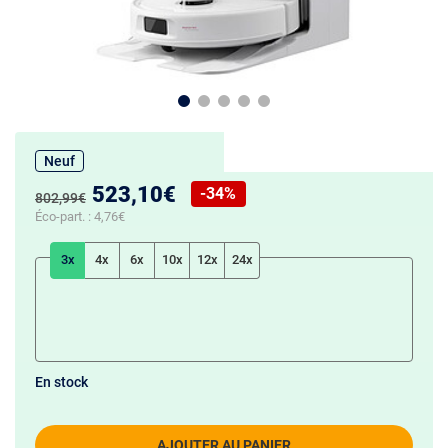
Neuf
Nouveau prix :
523,10€
-34%
Ancien prix :
802,99€
Réduction de :
Éco-part. :
4,76€
3x
4x
6x
10x
12x
24x
En stock
AJOUTER AU PANIER