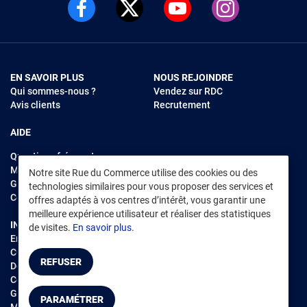
EN SAVOIR PLUS
NOUS REJOINDRE
Qui sommes-nous ?
Vendez sur RDC
Avis clients
Recrutement
AIDE
Questions fréquentes
Modes de règlements
Notre site Rue du Commerce utilise des cookies ou des
Garantie et retours
technologies similaires pour vous proposer des services et
Contacter Rue du Commerce
offres adaptés à vos centres d’intérêt, vous garantir une
meilleure expérience utilisateur et réaliser des statistiques
INFORMATIONS LÉGALES
RENDEZ-VOUS SUR L'APP
de visites.
En savoir plus.
Environnement
CGV
/
CGU Marketplace
REFUSER
Données personnelles
/
Cookies
Gérer mes cookies
PARAMÉTRER