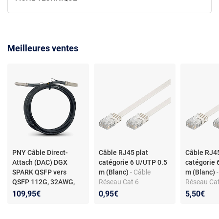
Meilleures ventes
PNY Câble Direct-
Câble RJ45 plat
Câble RJ45
Attach (DAC) DGX
catégorie 6 U/UTP 0.5
catégorie 
SPARK QSFP vers
m (Blanc)
- Câble
m (Blanc)
QSFP 112G, 32AWG,
Réseau Cat 6
Réseau Cat
0.5M - Ethernet
- Câble
109,95€
0,95€
5,50€
de liaison DGX SPARK
compatible ConnectX-7