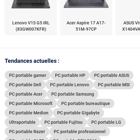
Lenovo V15 G5 IRL
Acer Aspire 17 A17-
ASUS Vi
(83GW007KFR)
51M-97CP
X1404V
Tendances actuelles :
PC portable gamer
PC portable HP
PC portable ASUS
PC portable Dell
PC portable Lenovo
PC portable MSI
PC portable Acer
PC portable Samsung
PC portable Microsoft
PC portable bureautique
PC portable Medion
PC portable Gigabyte
Ultraportable
PC portable Fujitsu
PC portable LG
PC portable Razer
PC portable professionnel