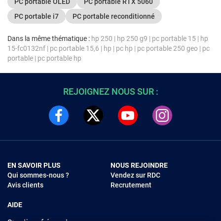
PC portable OLED
PC portable RTX 5060
PC portable i7
PC portable reconditionné
Dans la même thématique :
hp 250
|
hp 250 g9
|
pc portable 15
|
hp
15-fc0132nf
|
pc portable 15,6
|
hp
|
pc hp
|
pc portable 250 geo
|
pc
portable
|
pc portable hp
REJOIGNEZ NOUS SUR :
EN SAVOIR PLUS
NOUS REJOINDRE
Qui sommes-nous ?
Vendez sur RDC
Avis clients
Recrutement
AIDE