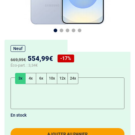
Neuf
Nouveau prix :
554,99€
-17%
Ancien prix :
669,99€
Réduction de :
Éco-part. :
3,34€
3x
4x
6x
10x
12x
24x
En stock
AJOUTER AU PANIER