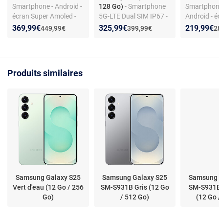
Smartphone - Android -
128 Go)
- Smartphone
Smartphone
écran Super Amoled -
5G-LTE Dual SIM IP67 -
Android - 
5G - triple appareil
Exynos 1580 8-Core 2.9
Dynamic A
Nouveau prix :
Réduction de :
Nouveau prix :
Réduction de :
Nouveau p
Réduction
369,99€
325,99€
219,99€
Ancien prix :
Ancien prix :
A
449,99€
399,99€
2
photo 50 MP - IP67
GHz - RAM 8 Go - Ecran
triple photo
tactile Super AMOLED
NFC
120 Hz 6.7" 1080 x
2340 - 128 Go -
Produits similaires
NFC/Bluetooth 5.3 -
5000 mAh - Android 15
Samsung Galaxy S25
Samsung Galaxy S25
Samsung 
Vert d'eau (12 Go / 256
SM-S931B Gris (12 Go
SM-S931B
Go)
/ 512 Go)
(12 Go 