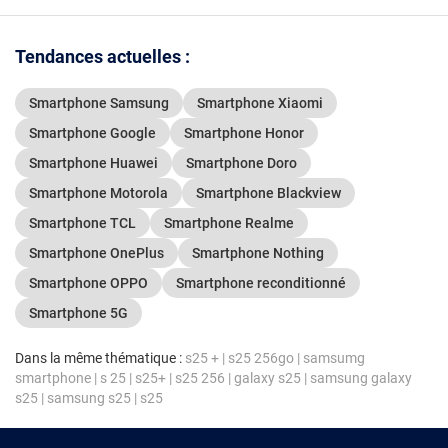
Tendances actuelles :
Smartphone Samsung
Smartphone Xiaomi
Smartphone Google
Smartphone Honor
Smartphone Huawei
Smartphone Doro
Smartphone Motorola
Smartphone Blackview
Smartphone TCL
Smartphone Realme
Smartphone OnePlus
Smartphone Nothing
Smartphone OPPO
Smartphone reconditionné
Smartphone 5G
Dans la même thématique :
s25 +
|
s25 256go
|
samsumg
smartphone
|
s 25
|
s25+
|
s25 256
|
galaxy s25
|
samsung galaxy
s25
|
samsung s25
|
s25