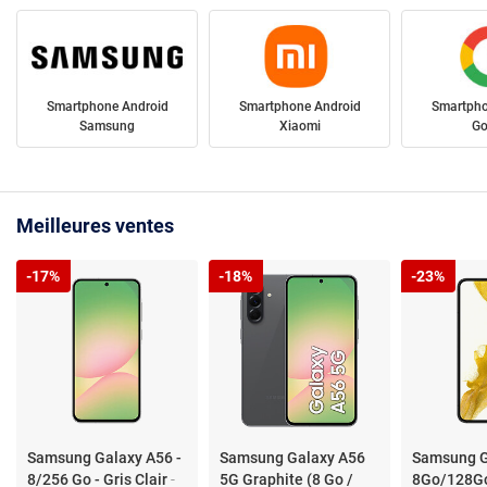
Smartphone Android
Smartphone Android
Smartpho
Samsung
Xiaomi
Go
Meilleures ventes
-17%
-18%
-23%
Samsung Galaxy A56 -
Samsung Galaxy A56
Samsung G
8/256 Go - Gris Clair
-
5G Graphite (8 Go /
8Go/128Go