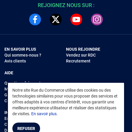
REJOIGNEZ NOUS SUR :
EN SAVOIR PLUS
NOUS REJOINDRE
Qui sommes-nous ?
Vendez sur RDC
Avis clients
Recrutement
AIDE
Questions fréquentes
Modes de règlements
Notre site Rue du Commerce utilise des cookies ou des
Garantie et retours
technologies similaires pour vous proposer des services et
Contacter Rue du Commerce
offres adaptés à vos centres d’intérêt, vous garantir une
meilleure expérience utilisateur et réaliser des statistiques
INFORMATIONS LÉGALES
RENDEZ-VOUS SUR L'APP
de visites.
En savoir plus.
Environnement
CGV
/
CGU Marketplace
REFUSER
Données personnelles
/