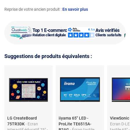
Reprise de votre ancien produit :
En savoir plus
Top 1 E-commerce
Avis vérifiés
Relation client digitale
Clients satisfaits
Suggestions de produits équivalents :
LG CreateBoard
iiyama 65" LED -
ViewSonic
75TR3DK
- Ecran
ProLite TE6515A-
Ecran D-LED
interactif éducatif 75" -
B2AG
- Écran tactile
tactile 65" 