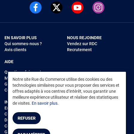
EN SAVOIR PLUS
NOUS REJOINDRE
Qui sommes-nous ?
Vendez sur RDC
Avis clients
Recrutement
AIDE
Questions fréquentes
Modes de règlements
Notre site Rue du Commerce utilise des cookies ou des
Garantie et retours
technologies similaires pour vous proposer des services et
Contacter Rue du Commerce
offres adaptés à vos centres d’intérêt, vous garantir une
meilleure expérience utilisateur et réaliser des statistiques
INFORMATIONS LÉGALES
RENDEZ-VOUS SUR L'APP
de visites.
En savoir plus.
Environnement
CGV
/
CGU Marketplace
REFUSER
Données personnelles
/
Cookies
Gérer mes cookies