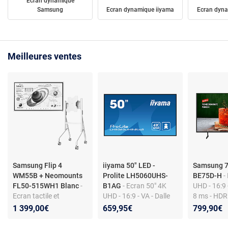
Ecran dynamique
Samsung
Ecran dynamique iiyama
Ecran dyn
Meilleures ventes
Samsung Flip 4
iiyama 50" LED -
Samsung 7
WM55B + Neomounts
Prolite LH5060UHS-
BE75D-H
-
FL50-515WH1 Blanc
-
B1AG
- Ecran 50" 4K
UHD - 16:9 
Ecran tactile et
UHD - 16:9 - VA - Dalle
8 ms - HDR
interactif 4K UHD - Dalle
mate, Haze 25% - 500
T2/C/S2 - 
1 399,00€
659,95€
799,90€
VA - 4000:1 - 8 ms -
cd/m² - 4000:1 - 6.5 ms
USB - Wi-Fi
HDMI/DP/USB - Wi-
- HDMI - Ethernet -
16/7 - Son 