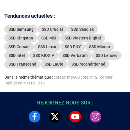
Tendances actuelles :
SSD Samsung
SSD Crucial
SSD Sandisk
SSD Kingston
SSD MSI
SSD Western Digital
SSD Corsair
SSD Lexar
SSD PNY
SSD Micron
SSD Intel
SSD KIOXIA
SSD Verbatim
SSD Lenovo
SSD Transcend
SSD LaCie
SSD reconditionné
Dans la même thématique :
corsair mp600 core xt r2
|
corsair
mp600 core xt r2 - 2 to
REJOIGNEZ NOUS SUR :