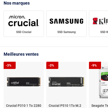
Nos marques
SSD Crucial
SSD Samsung
SSD K
Meilleures ventes
-3%
-3%
-9%
Crucial P310 1 To 2280
Crucial P510 1To M.2
Seagate T