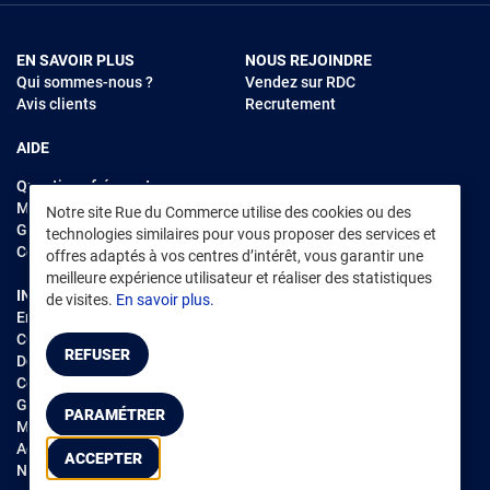
EN SAVOIR PLUS
NOUS REJOINDRE
Qui sommes-nous ?
Vendez sur RDC
Avis clients
Recrutement
AIDE
Questions fréquentes
Modes de règlements
Notre site Rue du Commerce utilise des cookies ou des
Garantie et retours
technologies similaires pour vous proposer des services et
Contacter Rue du Commerce
offres adaptés à vos centres d’intérêt, vous garantir une
meilleure expérience utilisateur et réaliser des statistiques
INFORMATIONS LÉGALES
RENDEZ-VOUS SUR L'APP
de visites.
En savoir plus.
Environnement
CGV
/
CGU Marketplace
REFUSER
Données personnelles
/
Cookies
Gérer mes cookies
PARAMÉTRER
Mentions légales
Accessibilité : non conforme
ACCEPTER
Notice d'accessibilité