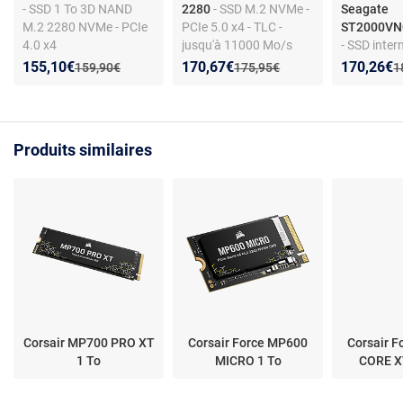
- SSD 1 To 3D NAND
2280
- SSD M.2 NVMe -
Seagate
M.2 2280 NVMe - PCIe
PCIe 5.0 x4 - TLC -
ST2000VN0
4.0 x4
jusqu'à 11000 Mo/s
- SSD inter
lecture - 9500 Mo/s
6Gb/s - 64
Nouveau prix :
Réduction de :
Nouveau prix :
Réduction de :
Nouveau p
Réduction
155,10€
170,67€
170,26€
Ancien prix :
Ancien prix :
A
159,90€
175,95€
1
écriture
180 Mo/s l
Mo/s écritu
vie 1M h
Produits similaires
Corsair MP700 PRO XT
Corsair Force MP600
Corsair 
1 To
MICRO 1 To
CORE X