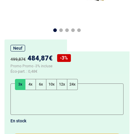
Neuf
Nouveau prix :
484,87€
-3%
Ancien prix :
499,87€
Réduction de :
Promo Promo -3% incluse
Éco-part. :
0,48€
3x
4x
6x
10x
12x
24x
En stock