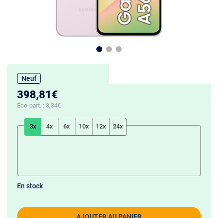
Neuf
398,81€
Éco-part. :
3,34€
3x
4x
6x
10x
12x
24x
En stock
AJOUTER AU PANIER