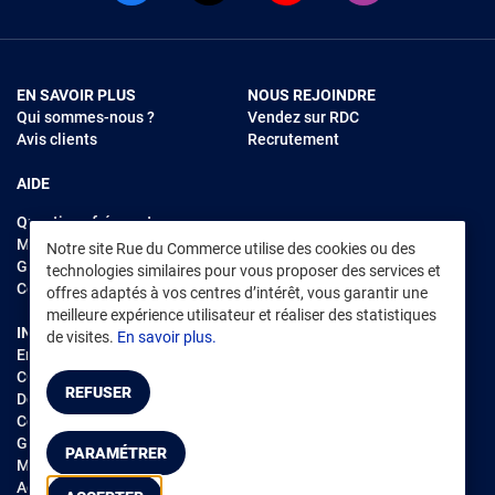
EN SAVOIR PLUS
NOUS REJOINDRE
Qui sommes-nous ?
Vendez sur RDC
Avis clients
Recrutement
AIDE
Questions fréquentes
Modes de règlements
Notre site Rue du Commerce utilise des cookies ou des
Garantie et retours
technologies similaires pour vous proposer des services et
Contacter Rue du Commerce
offres adaptés à vos centres d’intérêt, vous garantir une
meilleure expérience utilisateur et réaliser des statistiques
INFORMATIONS LÉGALES
RENDEZ-VOUS SUR L'APP
de visites.
En savoir plus.
Environnement
CGV
/
CGU Marketplace
REFUSER
Données personnelles
/
Cookies
Gérer mes cookies
PARAMÉTRER
Mentions légales
Accessibilité : non conforme