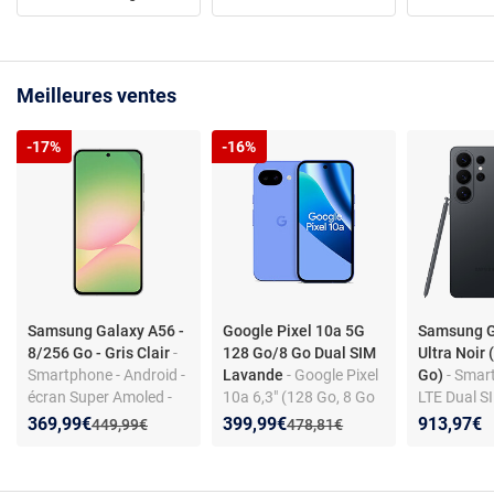
Meilleures ventes
-17%
-16%
Samsung Galaxy A56 -
Google Pixel 10a 5G
Samsung G
8/256 Go - Gris Clair
-
128 Go/8 Go Dual SIM
Ultra Noir 
Smartphone - Android -
Lavande
- Google Pixel
Go)
- Smar
écran Super Amoled -
10a 6,3" (128 Go, 8 Go
LTE Dual S
5G - triple appareil
RAM) Dual SIM -
Galaxy AI 
Nouveau prix :
Réduction de :
Nouveau prix :
Réduction de :
369,99€
399,99€
913,97€
Ancien prix :
Ancien prix :
449,99€
478,81€
photo 50 MP - IP67
Lavande
8 Elite Gen
4.74 GHz -
Ecran tact