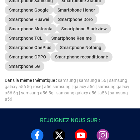
Smartphone Samsung
Smartphone Xiaomi
Smartphone Google
Smartphone Honor
Smartphone Huawei
Smartphone Doro
Smartphone Motorola
Smartphone Blackview
Smartphone TCL
Smartphone Realme
Smartphone OnePlus
Smartphone Nothing
Smartphone OPPO
Smartphone reconditionné
Smartphone 5G
Dans la même thématique :
samsung
|
samsung a 56
|
samsung
galaxy a56 5g rose
|
a56 samsung
|
galaxy a56
|
samsung galaxy
a56 5g
|
samsung a56 5g
|
samsung galaxy a56
|
a56
|
samsung
a56
REJOIGNEZ NOUS SUR :