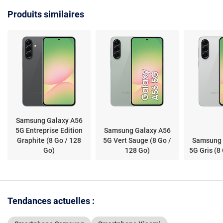
AMOLED 2
Produits similaires
6.9" 1440 
Go - NFC/B
- 5000 mAh
16
Samsung Galaxy A56
5G Entreprise Edition
Samsung Galaxy A56
Graphite (8 Go / 128
5G Vert Sauge (8 Go /
Samsung 
Go)
128 Go)
5G Gris (8
Tendances actuelles :