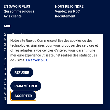
EN SAVOIR PLUS
NOUS REJOINDRE
Qui sommes-nous ?
Vendez sur RDC
Avis clients
Recrutement
AIDE
Questions fréquentes
Modes de règlements
Notre site Rue du Commerce utilise des cookies ou des
Garantie et retours
technologies similaires pour vous proposer des services et
Contacter Rue du Commerce
offres adaptés à vos centres d’intérêt, vous garantir une
meilleure expérience utilisateur et réaliser des statistiques
INFORMATIONS LÉGALES
RENDEZ-VOUS SUR L'APP
de visites.
En savoir plus.
Environnement
CGV
/
CGU Marketplace
REFUSER
Données personnelles
/
Cookies
Gérer mes cookies
PARAMÉTRER
Mentions légales
Accessibilité : non conforme
ACCEPTER
Notice d'accessibilité