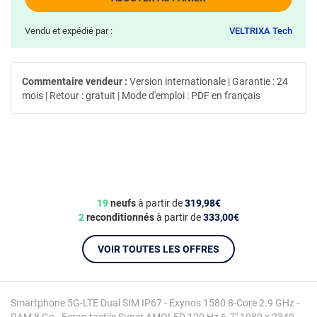
Vendu et expédié par :
VELTRIXA Tech
Commentaire vendeur :
Version internationale | Garantie : 24
mois | Retour : gratuit | Mode d'emploi : PDF en français
19
neufs
à partir de
319,98€
2
reconditionnés
à partir de
333,00€
VOIR TOUTES LES OFFRES
Smartphone 5G-LTE Dual SIM IP67 - Exynos 1580 8-Core 2.9 GHz -
RAM 8 Go - Ecran tactile Super AMOLED 120 Hz 6.7" 1080 x 2340 -