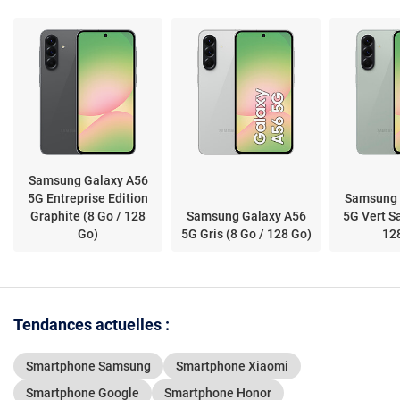
Go - NFC/Bluetooth 6.0
- 5000 mAh - Android
16
Samsung Galaxy A56
5G Entreprise Edition
Samsung 
Graphite (8 Go / 128
Samsung Galaxy A56
5G Vert S
Go)
5G Gris (8 Go / 128 Go)
12
Tendances actuelles :
Smartphone Samsung
Smartphone Xiaomi
Smartphone Google
Smartphone Honor