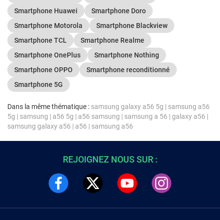
Smartphone Huawei
Smartphone Doro
Smartphone Motorola
Smartphone Blackview
Smartphone TCL
Smartphone Realme
Smartphone OnePlus
Smartphone Nothing
Smartphone OPPO
Smartphone reconditionné
Smartphone 5G
Dans la même thématique :
samsung galaxy a56 5g
|
samsung a56
5g
|
samsung
|
a56 5g
|
a56 samsung
|
samsung a 56
|
galaxy a56
|
samsung galaxy a56
|
a56
|
samsung a56
REJOIGNEZ NOUS SUR :