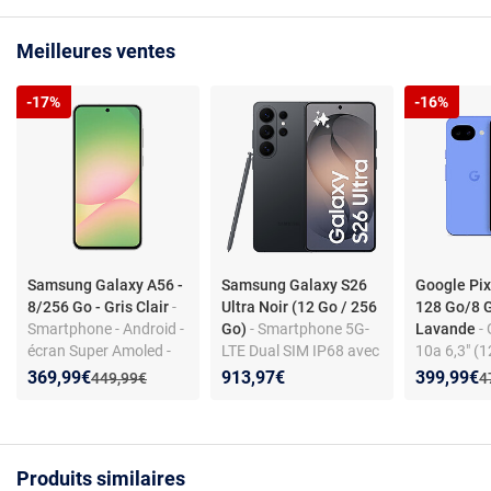
Meilleures ventes
-17%
-16%
Samsung Galaxy A56 -
Samsung Galaxy S26
Google Pix
8/256 Go - Gris Clair
-
Ultra Noir (12 Go / 256
128 Go/8 
Smartphone - Android -
Go)
- Smartphone 5G-
Lavande
-
écran Super Amoled -
LTE Dual SIM IP68 avec
10a 6,3" (
5G - triple appareil
Galaxy AI - Snapdragon
RAM) Dual 
Nouveau prix :
Réduction de :
Nouveau p
Réduction
369,99€
913,97€
399,99€
Ancien prix :
A
449,99€
4
photo 50 MP - IP67
8 Elite Gen 5 Octo-Core
Lavande
4.74 GHz - RAM 12 Go -
Ecran tactile Dynamic
AMOLED 2X 120 Hz
Produits similaires
6.9" 1440 x 3120 - 256