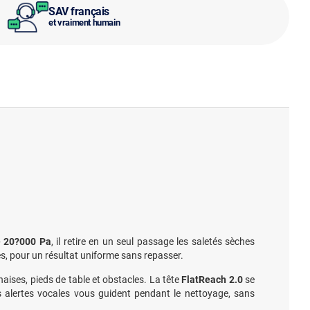
SAV français
et vraiment humain
e 20?000 Pa
, il retire en un seul passage les saletés sèches
es, pour un résultat uniforme sans repasser.
aises, pieds de table et obstacles. La tête
FlatReach 2.0
se
s alertes vocales vous guident pendant le nettoyage, sans