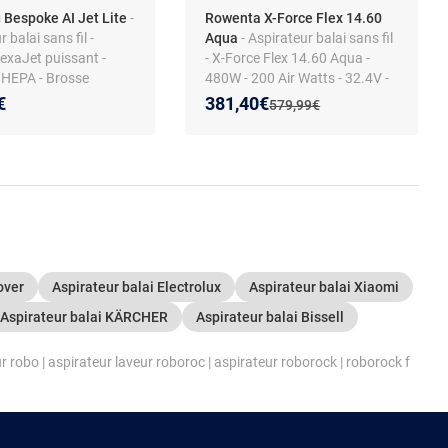
Bespoke AI Jet Lite
-
Rowenta X-Force Flex 14.60
 balai sans fil -
Aqua
- Aspirateur balai sans fil
exaJet puissant -
- X-Force Flex 14.60 Aqua -
n HEPA - Brosse
480W - 200 Air Watts - 32.4V -
- Station de charge -
Autonomie 70 min
Nouveau prix :
Réduction de :
€
381,40€
Ancien prix :
579,99€
toyage IA 2.0 -
r à main intégré
over
Aspirateur balai Electrolux
Aspirateur balai Xiaomi
Aspirateur balai KÄRCHER
Aspirateur balai Bissell
ur robo
|
aspirateur laveur roboroc
|
aspirateur roborock
|
roborock f