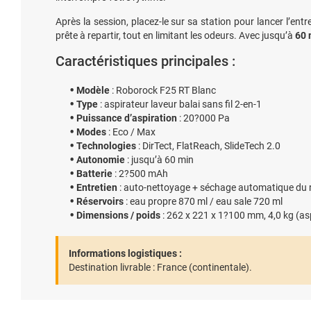
Après la session, placez-le sur sa station pour lancer l’entr
prête à repartir, tout en limitant les odeurs. Avec jusqu’à
60 
Caractéristiques principales :
Modèle
: Roborock F25 RT Blanc
Type
: aspirateur laveur balai sans fil 2-en-1
Puissance d’aspiration
: 20?000 Pa
Modes
: Eco / Max
Technologies
: DirTect, FlatReach, SlideTech 2.0
Autonomie
: jusqu’à 60 min
Batterie
: 2?500 mAh
Entretien
: auto-nettoyage + séchage automatique du r
Réservoirs
: eau propre 870 ml / eau sale 720 ml
Dimensions / poids
: 262 x 221 x 1?100 mm, 4,0 kg (asp
Informations logistiques :
Destination livrable :
France (continentale).