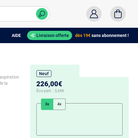
AIDE
Livraison offerte
dès 19€
sans abonnement !
Neuf
'aspiration
226,00€
e la
Éco-part. :
3,69€
3x
4x