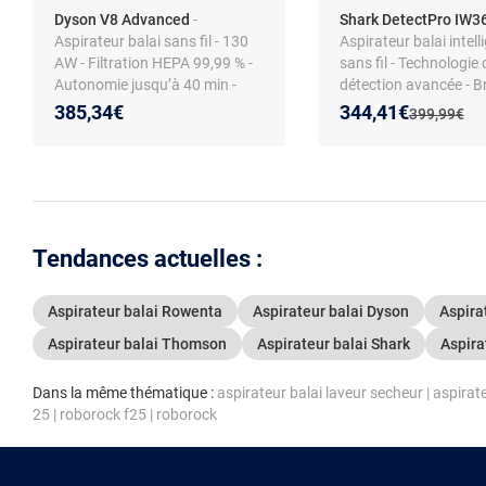
Dyson V8 Advanced
-
Shark DetectPro IW
Aspirateur balai sans fil - 130
Aspirateur balai intell
AW - Filtration HEPA 99,99 % -
sans fil - Technologie 
Autonomie jusqu’à 40 min -
détection avancée - B
Brosse Motorbar - 2 modes de
rotative QuadClean
Nouveau prix :
Réduction de :
385,34€
344,41€
Ancien prix 
399,99€
puissance - Station murale
Tendances actuelles :
Aspirateur balai Rowenta
Aspirateur balai Dyson
Aspira
Aspirateur balai Thomson
Aspirateur balai Shark
Aspira
Dans la même thématique :
aspirateur balai laveur secheur
|
aspirat
25
|
roborock f25
|
roborock