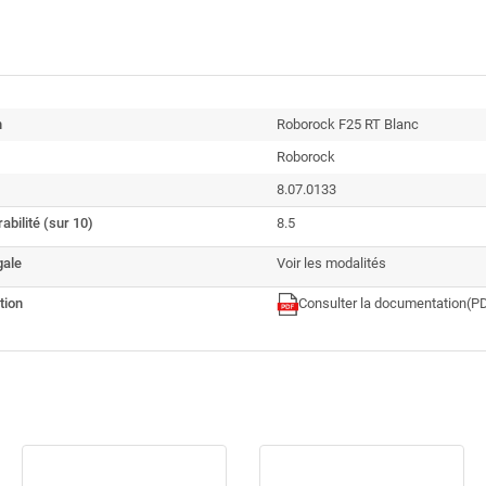
n
Roborock F25 RT Blanc
Roborock
8.07.0133
abilité (sur 10)
8.5
gale
Voir les modalités
tion
Consulter la documentation
(P