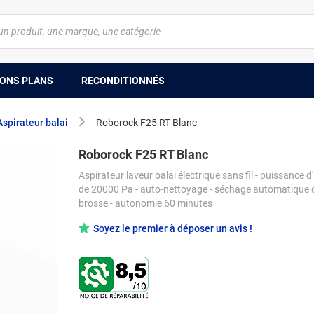
ONS PLANS
RECONDITIONNÉS
Aspirateur balai
Roborock F25 RT Blanc
Roborock F25 RT Blanc
Aspirateur laveur balai électrique sans fil - puissance d
de 20000 Pa - auto-nettoyage - séchage automatique d
brosse - autonomie 60 minutes
Soyez le premier à déposer un avis !