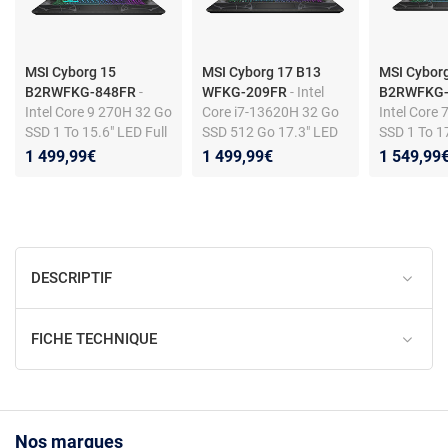
MSI Cyborg 15
MSI Cyborg 17 B13
MSI Cybor
B2RWFKG-848FR
-
WFKG-209FR
- Intel
B2RWFKG-
Intel Core 9 270H 32 Go
Core i7-13620H 32 Go
Intel Core
SSD 1 To 15.6" LED Full
SSD 512 Go 17.3" LED
SSD 1 To 17
HD 144 Hz NVIDIA
Full HD 144 Hz NVIDIA
HD 144 Hz
1 499,99€
1 499,99€
1 549,99
GeForce RTX 5060 8 Go
GeForce RTX 5060 8 Go
GeForce R
DLSS 4 Wi-Fi
DLSS 4 Wi-Fi
DLSS 4 Wi-
6E/Bluetooth Webcam
6E/Bluetooth Webcam
6E/Blueto
Windows 11 Famille
Windows 11 Famille
Windows 11
DESCRIPTIF
FICHE TECHNIQUE
Nos marques