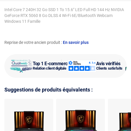
Intel Core 7 240H 32 Go SSD 1 To 15.6" LED Full HD 144 Hz NVIDIA
GeForce RTX 5060 8 Go DLSS 4 Wi-Fi 6E/Bluetooth Webcam
Windows 11 Famille
Reprise de votre ancien produit :
En savoir plus
Top 1 E-commerce
Avis vérifiés
Relation client digitale
Clients satisfaits
Suggestions de produits équivalents :