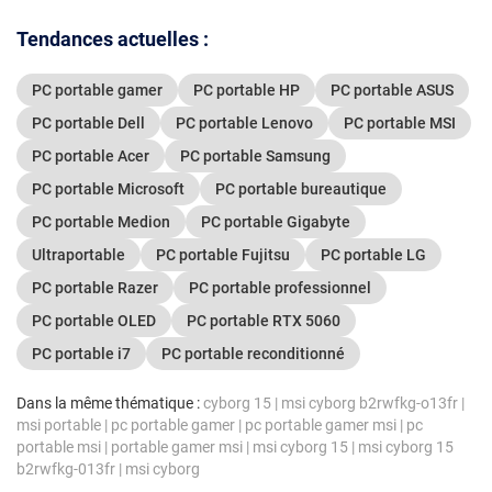
Tendances actuelles :
PC portable gamer
PC portable HP
PC portable ASUS
PC portable Dell
PC portable Lenovo
PC portable MSI
PC portable Acer
PC portable Samsung
PC portable Microsoft
PC portable bureautique
PC portable Medion
PC portable Gigabyte
Ultraportable
PC portable Fujitsu
PC portable LG
PC portable Razer
PC portable professionnel
PC portable OLED
PC portable RTX 5060
PC portable i7
PC portable reconditionné
Dans la même thématique :
cyborg 15
|
msi cyborg b2rwfkg-o13fr
|
msi portable
|
pc portable gamer
|
pc portable gamer msi
|
pc
portable msi
|
portable gamer msi
|
msi cyborg 15
|
msi cyborg 15
b2rwfkg-013fr
|
msi cyborg