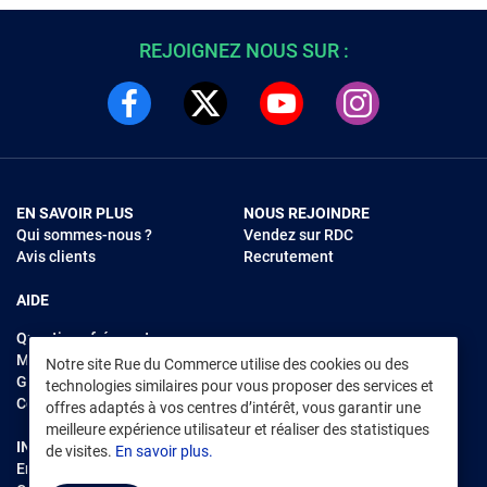
REJOIGNEZ NOUS SUR :
EN SAVOIR PLUS
NOUS REJOINDRE
Qui sommes-nous ?
Vendez sur RDC
Avis clients
Recrutement
AIDE
Questions fréquentes
Modes de règlements
Notre site Rue du Commerce utilise des cookies ou des
Garantie et retours
technologies similaires pour vous proposer des services et
Contacter Rue du Commerce
offres adaptés à vos centres d’intérêt, vous garantir une
meilleure expérience utilisateur et réaliser des statistiques
INFORMATIONS LÉGALES
RENDEZ-VOUS SUR L'APP
de visites.
En savoir plus.
Environnement