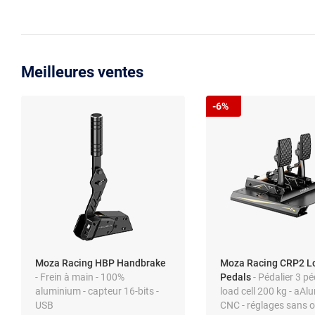
Meilleures ventes
-6%
Moza Racing HBP Handbrake
Moza Racing CRP2 Lo
- Frein à main - 100%
Pedals
- Pédalier 3 pé
aluminium - capteur 16-bits -
load cell 200 kg - aA
USB
CNC - réglages sans ou