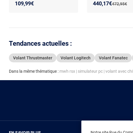
compatible PC
Nouveau prix :
Réduction de :
109,99€
440,17€
Ancien prix 
472,95€
Tendances actuelles :
Volant Thrustmaster
Volant Logitech
Volant Fanatec
Dans la même thématique :
mwh rsx
|
simulateur pc
|
volant avec chi
Notre site Rue du Comme
EN SAVOIR PLUS
NOUS REJOIN