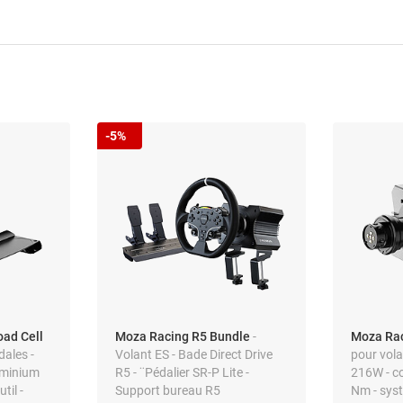
-5%
ad Cell
Moza Racing R5 Bundle
-
Moza Ra
dales -
Volant ES - Bade Direct Drive
pour vola
luminium
R5 - ¨Pédalier SR-P Lite -
216W - co
til -
Support bureau R5
Nm - sys