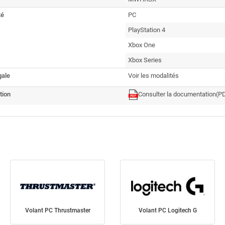
té
PC
PlayStation 4
Xbox One
Xbox Series
gale
Voir les modalités
tion
Consulter la documentation
(PD
Volant PC Thrustmaster
Volant PC Logitech G