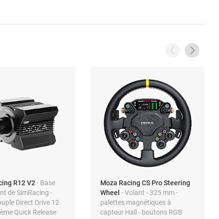
cing R12 V2
- Base
Moza Racing CS Pro Steering
nt de SimRacing -
Wheel
- Volant - 325 mm -
uple Direct Drive 12
palettes magnétiques à
tème Quick Release
capteur Hall - boutons RGB