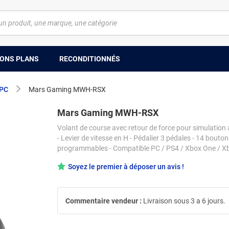
ONS PLANS
RECONDITIONNÉS
 PC
Mars Gaming MWH-RSX
Mars Gaming MWH-RSX
Volant de course avec retour de force pour simulation
- Levier de vitesse en H - Pédalier 3 pédales - 14 bouto
programmables - Compatible PC / PS4 / Xbox One / Xb
Soyez le premier à déposer un avis !
Commentaire vendeur :
Livraison sous 3 a 6 jours.