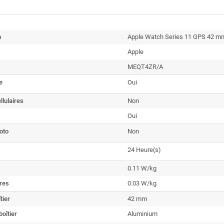
n
Apple Watch Series 11 GPS 42 mm 
Apple
MEQT4ZR/A
e
Oui
lulaires
Non
Oui
oto
Non
24 Heure(s)
0.11 W/kg
res
0.03 W/kg
tier
42 mm
boîtier
Aluminium