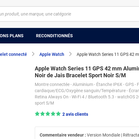
ONS PLANS
RECONDITIONNÉS
elet connecté
Apple Watch
Apple Watch Series 11 GPS 42 m
Apple Watch Series 11 GPS 42 mm Alum
Noir de Jais Bracelet Sport Noir S/M
Montre connectée - Aluminium - Étanche IP6X - GPS - 
cardiaque/ECG/Oxygène sanguin/Température - Écra
Retina Always On - Wi-Fi 4 / Bluetooth 5.3 - watchOS 26
sport S/M
Note : 5/5 —
2 avis clients
Commentaire vendeur :
Version Mondiale | Rétract