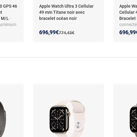
10 GPS 46
Apple Watch Ultra 3 Cellular
Apple Wa
t
49 mm Titane noir avec
Cellular
m M/L
-
bracelet océan noir
Bracelet
luminium
connectée
Étanche I
Nouveau prix :
Réduction de :
Nouveau
Réducti
696,99€
696,99
Ancien prix :
774,43€
re/ECG/S
Fréquen
cran
cardiaq
n - Wi-Fi
sanguin/
atchOS 11
OLED Ret
4 / Bluet
- Bracele