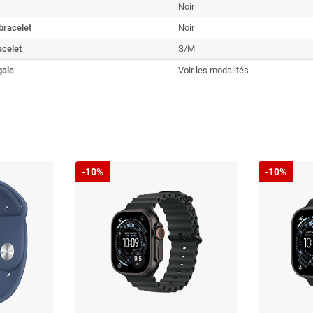
Noir
bracelet
Noir
acelet
S/M
gale
Voir les modalités
-10%
-10%