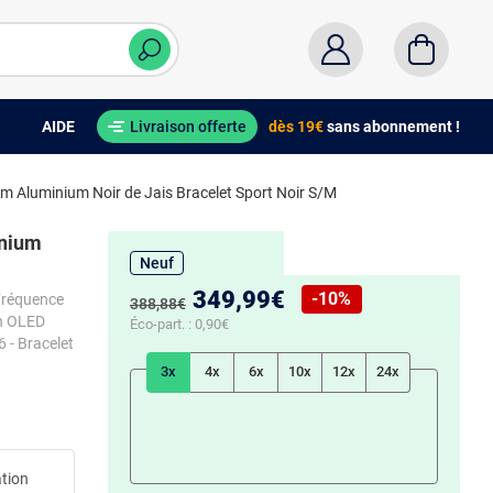
AIDE
Livraison offerte
dès 19€
sans abonnement !
m Aluminium Noir de Jais Bracelet Sport Noir S/M
inium
Neuf
Nouveau prix :
349,99€
-10%
Fréquence
Ancien prix :
388,88€
n OLED
Réduction de :
Éco-part. :
0,90€
 - Bracelet
3x
4x
6x
10x
12x
24x
ation