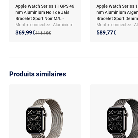
Apple Watch Series 11 GPS 46
Apple Watch Series 
mm Aluminium Noir de Jais
mm Aluminium Argen
Bracelet Sport Noir M/L
-
Bracelet Sport Deni
Montre connectée - Aluminium
Montre connectée - A
- Étanche IP6X - GPS -
- Étanche IP6X - GPS -
Nouveau prix :
Réduction de :
369,99€
589,77€
Ancien prix :
411,10€
Fréquence
Cardiofréquencemèt
cardiaque/ECG/Oxygène
pO2/Température - É
sanguin/Température - Écran
OLED Retina Always O
OLED Retina Always On - Wi-Fi
4 / Bluetooth 5.3 - w
4 / Bluetooth 5.3 - watchOS 26
- Bracelet sport M/L
- Bracelet sport M/L
Produits similaires