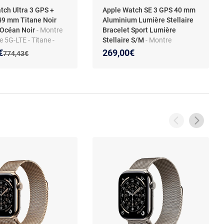
tch Ultra 3 GPS +
Apple Watch SE 3 GPS 40 mm
 49 mm Titane Noir
Aluminium Lumière Stellaire
 Océan Noir
- Montre
Bracelet Sport Lumière
 5G-LTE - Titane -
Stellaire S/M
- Montre
P6X - GPS -
connectée - Aluminium -
 prix :
on de :
€
269,00€
Ancien prix :
774,43€
ce
Étanche - GPS -
ue/ECG/Oxygène
Cardiofréquencemètre/Tempér
Température - Écran
ature - Écran OLED Retina
ina Always On - Wi-Fi
Always On - Wi-Fi 4 / Bluetooth
ooth 5.3 - watchOS 26
5.3 - watchOS 26 - Bracelet
t Océan
sport S/M