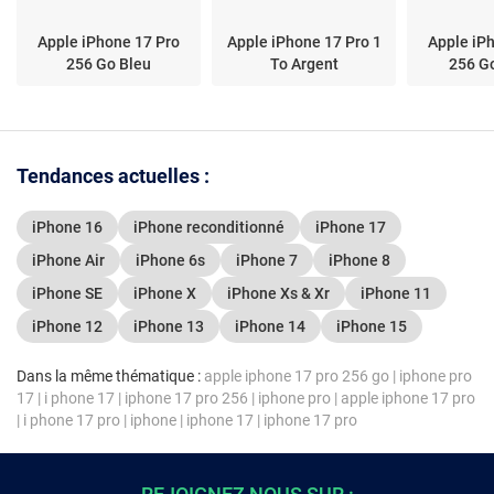
Apple iPhone 17 Pro
Apple iPhone 17 Pro 1
Apple iP
256 Go Bleu
To Argent
256 G
Tendances actuelles :
iPhone 16
iPhone reconditionné
iPhone 17
iPhone Air
iPhone 6s
iPhone 7
iPhone 8
iPhone SE
iPhone X
iPhone Xs & Xr
iPhone 11
iPhone 12
iPhone 13
iPhone 14
iPhone 15
Dans la même thématique :
apple iphone 17 pro 256 go
|
iphone pro
17
|
i phone 17
|
iphone 17 pro 256
|
iphone pro
|
apple iphone 17 pro
|
i phone 17 pro
|
iphone
|
iphone 17
|
iphone 17 pro