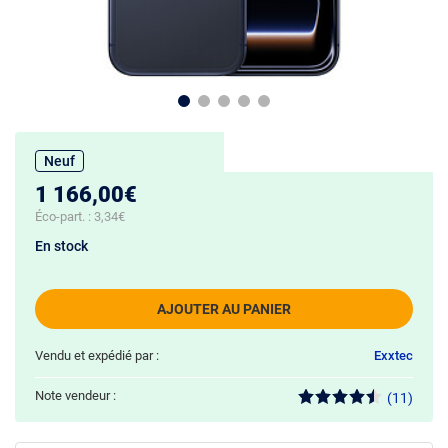
Neuf
1 166,00€
Éco-part. :
3,34€
En stock
AJOUTER AU PANIER
Vendu et expédié par :
Exxtec
Note vendeur :
(11)