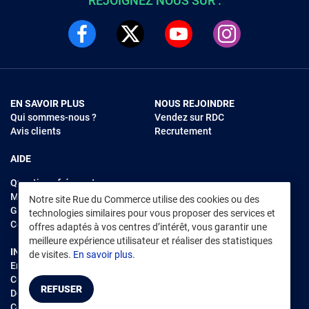
REJOIGNEZ NOUS SUR :
EN SAVOIR PLUS
NOUS REJOINDRE
Qui sommes-nous ?
Vendez sur RDC
Avis clients
Recrutement
AIDE
Questions fréquentes
Modes de règlements
Notre site Rue du Commerce utilise des cookies ou des
Garantie et retours
technologies similaires pour vous proposer des services et
Contacter Rue du Commerce
offres adaptés à vos centres d’intérêt, vous garantir une
meilleure expérience utilisateur et réaliser des statistiques
INFORMATIONS LÉGALES
RENDEZ-VOUS SUR L'APP
de visites.
En savoir plus.
Environnement
CGV
/
CGU Marketplace
REFUSER
Données personnelles
/
Cookies