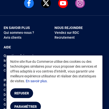
EN SAVOIR PLUS
NOUS REJOINDRE
Qui sommes-nous ?
Vendez sur RDC
Avis clients
Recrutement
AIDE
Questions fréquentes
Modes de règlements
Notre site Rue du Commerce utilise des cookies ou des
Garantie et retours
technologies similaires pour vous proposer des services et
Contacter Rue du Commerce
offres adaptés à vos centres d’intérêt, vous garantir une
meilleure expérience utilisateur et réaliser des statistiques
INFORMATIONS LÉGALES
RENDEZ-VOUS SUR L'APP
de visites.
En savoir plus.
Environnement
CGV
/
CGU Marketplace
REFUSER
Données personnelles
/
Cookies
Gérer mes cookies
PARAMÉTRER