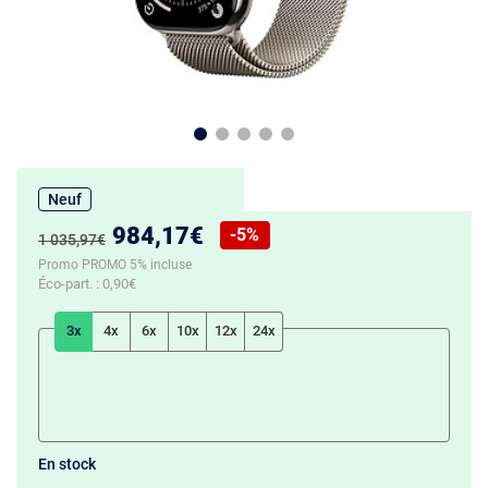
Neuf
Nouveau prix :
984,17€
-5%
Ancien prix :
1 035,97€
Réduction de :
Promo PROMO 5% incluse
Éco-part. :
0,90€
3x
4x
6x
10x
12x
24x
En stock