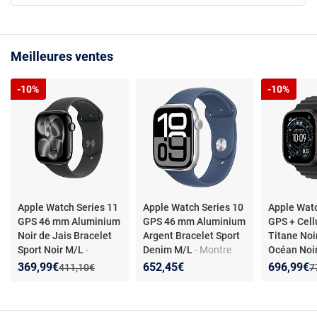
Meilleures ventes
-10%
-10%
Apple Watch Series 11
Apple Watch Series 10
Apple Watc
GPS 46 mm Aluminium
GPS 46 mm Aluminium
GPS + Cell
Noir de Jais Bracelet
Argent Bracelet Sport
Titane Noi
Sport Noir M/L
-
Denim M/L
- Montre
Océan Noi
Montre connectée -
connectée - Aluminium -
connectée 
Nouveau prix :
Réduction de :
Nouveau p
Réduction
369,99€
652,45€
696,99€
Ancien prix :
A
411,10€
7
Aluminium - Étanche
Étanche IP6X - GPS -
Titane - Ét
IP6X - GPS - Fréquence
Cardiofréquencemètre/
GPS - Fréq
cardiaque/ECG/Oxygè
ECG/SpO2/Températur
cardiaque