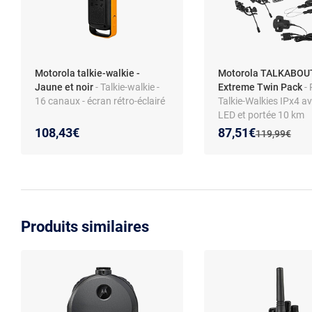
Motorola talkie-walkie -
Motorola TALKABOU
Jaune et noir
- Talkie-walkie -
Extreme Twin Pack
-
16 canaux - écran rétro-éclairé
Talkie-Walkies IPx4 a
LED et portée 10 km
Nouveau prix :
Réduction de :
108,43€
87,51€
Ancien prix :
119,99€
Produits similaires