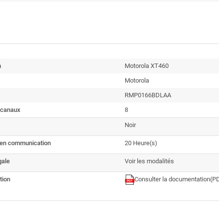
n
Motorola XT460
Motorola
RMP0166BDLAA
 canaux
8
Noir
en communication
20 Heure(s)
gale
Voir les modalités
tion
Consulter la documentation
(PD