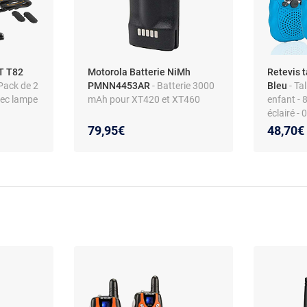
T T82
Motorola Batterie NiMh
Retevis t
 Pack de 2
PMNN4453AR
- Batterie 3000
Bleu
- Ta
vec lampe
mAh pour XT420 et XT460
enfant - 
éclairé - 
79,95€
48,70€