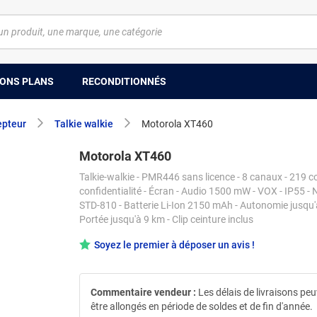
ONS PLANS
RECONDITIONNÉS
epteur
Talkie walkie
Motorola XT460
Motorola XT460
Talkie-walkie - PMR446 sans licence - 8 canaux - 219 c
confidentialité - Écran - Audio 1500 mW - VOX - IP55 -
STD-810 - Batterie Li-Ion 2150 mAh - Autonomie jusqu'à
Portée jusqu'à 9 km - Clip ceinture inclus
Soyez le premier à déposer un avis !
Commentaire vendeur :
Les délais de livraisons pe
être allongés en période de soldes et de fin d'année.