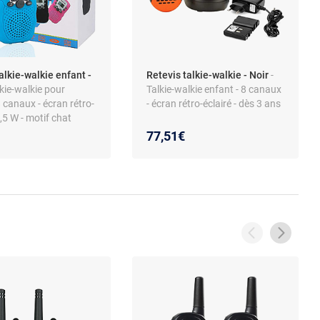
alkie-walkie enfant -
Retevis talkie-walkie - Noir
-
lkie-walkie pour
Talkie-walkie enfant - 8 canaux
8 canaux - écran rétro-
- écran rétro-éclairé - dès 3 ans
0,5 W - motif chat
77,51€