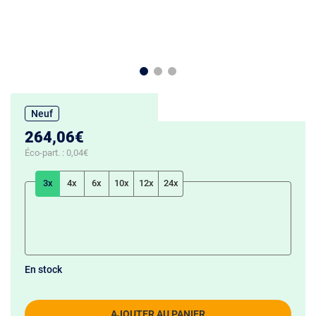
Neuf
264,06€
Éco-part. :
0,04€
3x
4x
6x
10x
12x
24x
En stock
AJOUTER AU PANIER