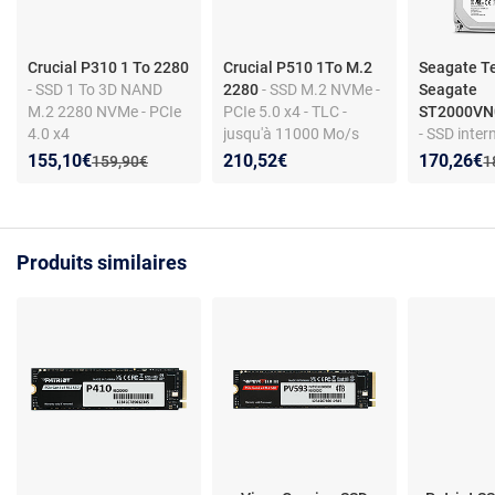
Crucial P310 1 To 2280
Crucial P510 1To M.2
Seagate T
- SSD 1 To 3D NAND
2280
- SSD M.2 NVMe -
Seagate
M.2 2280 NVMe - PCIe
PCIe 5.0 x4 - TLC -
ST2000VN0
4.0 x4
jusqu'à 11000 Mo/s
- SSD inter
lecture - 9500 Mo/s
6Gb/s - 64
Nouveau prix :
Réduction de :
Nouveau p
Réduction
155,10€
210,52€
170,26€
Ancien prix :
A
159,90€
1
écriture
180 Mo/s l
Mo/s écritu
vie 1M h
Produits similaires