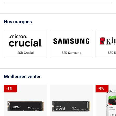
Nos marques
SSD Crucial
SSD Samsung
SSD K
Meilleures ventes
-3%
-9%