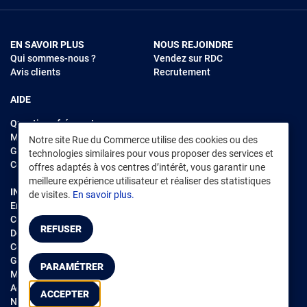
EN SAVOIR PLUS
NOUS REJOINDRE
Qui sommes-nous ?
Vendez sur RDC
Avis clients
Recrutement
AIDE
Questions fréquentes
Modes de règlements
Notre site Rue du Commerce utilise des cookies ou des
Garantie et retours
technologies similaires pour vous proposer des services et
Contacter Rue du Commerce
offres adaptés à vos centres d’intérêt, vous garantir une
meilleure expérience utilisateur et réaliser des statistiques
INFORMATIONS LÉGALES
RENDEZ-VOUS SUR L'APP
de visites.
En savoir plus.
Environnement
CGV
/
CGU Marketplace
REFUSER
Données personnelles
/
Cookies
Gérer mes cookies
PARAMÉTRER
Mentions légales
Accessibilité : non conforme
ACCEPTER
Notice d'accessibilité