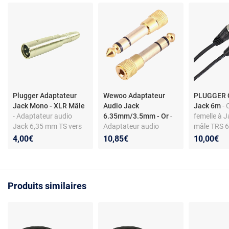
Plugger Adaptateur
Wewoo Adaptateur
PLUGGER C
Jack Mono - XLR Mâle
Audio Jack
Jack 6m
-
- Adaptateur audio
6.35mm/3.5mm - Or
-
femelle à J
Jack 6,35 mm TS vers
Adaptateur audio
mâle TRS 6
XLR 3 broches
stéréo - 6.35 mm vers
mètres - P
4,00€
10,85€
10,00€
3.5 mm - Plaqué or
Produits similaires