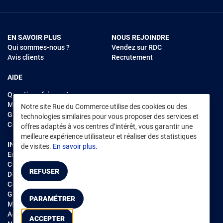
EN SAVOIR PLUS
NOUS REJOINDRE
Qui sommes-nous ?
Vendez sur RDC
Avis clients
Recrutement
AIDE
Questions fréquentes
Modes de règlements
Notre site Rue du Commerce utilise des cookies ou des
Garantie et retours
technologies similaires pour vous proposer des services et
Contacter Rue du Commerce
offres adaptés à vos centres d’intérêt, vous garantir une
meilleure expérience utilisateur et réaliser des statistiques
INFORMATIONS LÉGALES
RENDEZ-VOUS SUR L'APP
de visites.
En savoir plus.
Environnement
CGV
/
CGU Marketplace
REFUSER
Données personnelles
/
Cookies
Gérer mes cookies
PARAMÉTRER
Mentions légales
Accessibilité : non conforme
ACCEPTER