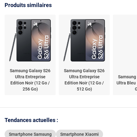
AMOLED 2
Produits similaires
6.9" 1440 
Go - NFC/B
- 5000 mAh
16
Samsung Galaxy S26
Samsung Galaxy S26
Ultra Entreprise
Ultra Entreprise
Samsung 
Edition Noir (12 Go /
Edition Noir (12 Go /
Ultra Bleu
256 Go)
512 Go)
Tendances actuelles :
Smartphone Samsung
Smartphone Xiaomi