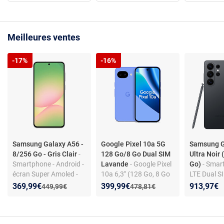
Meilleures ventes
-17%
-16%
Samsung Galaxy A56 -
Google Pixel 10a 5G
Samsung G
8/256 Go - Gris Clair
-
128 Go/8 Go Dual SIM
Ultra Noir 
Smartphone - Android -
Lavande
- Google Pixel
Go)
- Smar
écran Super Amoled -
10a 6,3" (128 Go, 8 Go
LTE Dual S
5G - triple appareil
RAM) Dual SIM -
Galaxy AI 
Nouveau prix :
Réduction de :
Nouveau prix :
Réduction de :
369,99€
399,99€
913,97€
Ancien prix :
Ancien prix :
449,99€
478,81€
photo 50 MP - IP67
Lavande
8 Elite Gen
4.74 GHz -
Ecran tact