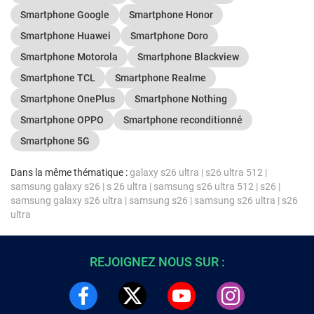
Smartphone Google
Smartphone Honor
Smartphone Huawei
Smartphone Doro
Smartphone Motorola
Smartphone Blackview
Smartphone TCL
Smartphone Realme
Smartphone OnePlus
Smartphone Nothing
Smartphone OPPO
Smartphone reconditionné
Smartphone 5G
Dans la même thématique :
galaxy s26 ultra
|
s26 ultra 512
|
samsung galaxy s26
|
s 26 ultra
|
samsung s26 ultra 512
|
s26
|
samsung galaxy s26 ultra
|
samsung s26
|
samsung s26 ultra
|
s26
ultra
REJOIGNEZ NOUS SUR :