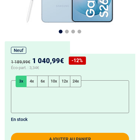
Neuf
Nouveau prix :
1 040,99€
-12%
Ancien prix :
1 189,99€
Réduction de :
Éco-part. :
3,34€
3x
4x
6x
10x
12x
24x
En stock
AJOUTER AU PANIER