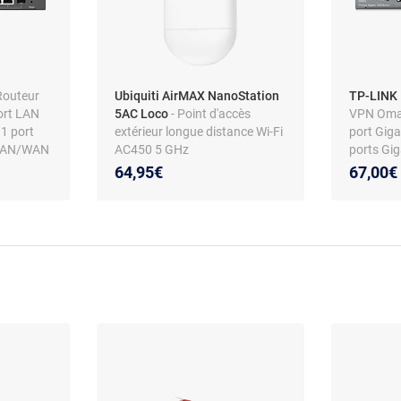
Routeur
Ubiquiti AirMAX NanoStation
TP-LINK
ort LAN
5AC Loco
- Point d'accès
VPN Omad
1 port
extérieur longue distance Wi-Fi
port Gig
 LAN/WAN
AC450 5 GHz
ports Gi
 2.5 GbE
+ 2 port
64,95€
67,00€
: