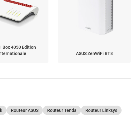
! Box 4050 Edition
nternationale
ASUS ZenWiFi BT8
nk
Routeur ASUS
Routeur Tenda
Routeur Linksys