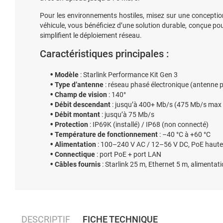
Pour les environnements hostiles, misez sur une concepti
véhicule, vous bénéficiez d’une solution durable, conçue po
simplifient le déploiement réseau.
Caractéristiques principales :
Modèle
: Starlink Performance Kit Gen 3
Type d’antenne
: réseau phasé électronique (antenne 
Champ de vision
: 140°
Débit descendant
: jusqu’à 400+ Mb/s (475 Mb/s max 
Débit montant
: jusqu’à 75 Mb/s
Protection
: IP69K (installé) / IP68 (non connecté)
Température de fonctionnement
: –40 °C à +60 °C
Alimentation
: 100–240 V AC / 12–56 V DC, PoE haute
Connectique
: port PoE + port LAN
Câbles fournis
: Starlink 25 m, Ethernet 5 m, alimentat
DESCRIPTIF
FICHE TECHNIQUE