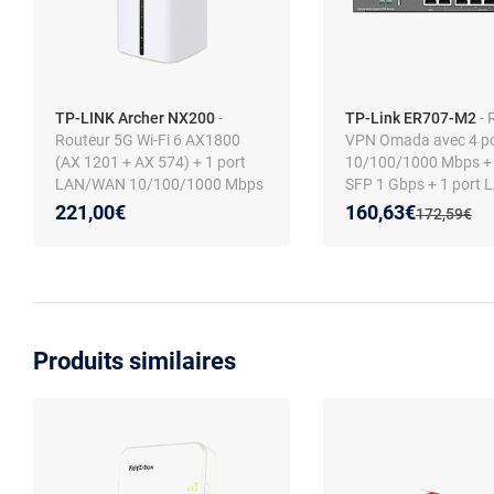
TP-LINK Archer NX200
-
TP-Link ER707-M2
- 
Routeur 5G Wi-Fi 6 AX1800
VPN Omada avec 4 p
(AX 1201 + AX 574) + 1 port
10/100/1000 Mbps + 
LAN/WAN 10/100/1000 Mbps
SFP 1 Gbps + 1 port
+ 2 ports LAN 10/100/1000
2.5 GbE + 1 port WAN
Nouveau prix :
Réduction de :
221,00€
160,63€
Ancien prix 
172,59€
Mbps
Produits similaires