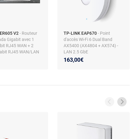
 ER605 V2
- Routeur
TP-LINK EAP670
- Point
a Gigabit avec 1
d'accès Wi-Fi 6 Dual Band
abit RJ45 WAN + 2
AX5400 (AX4804 + AX574) -
gabit RJ45 WAN/LAN
LAN 2.5 GbE
 Gigabit RJ45 LAN
163,00€