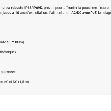
on
ultra-robuste IP68/IP69K
, prévue pour affronter la poussière, l’eau et
ur
jusqu’à 10 ans
d’exploitation. L’alimentation
AC/DC avec PoE
, les diag
plate aluminium)
théorique)
 puissance
ion AC et DC (1,5 m)