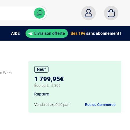
AIDE
Livraison offerte
dès 19€
sans abonnement !
Neuf
e Wi-Fi
1 799,95€
Éco-part. :
2,30€
Rupture
Vendu et expédié par :
Rue du Commerce