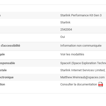
n
Starlink Performance Kit Gen 3
Starlink
2542004
Oui
 d'accessibilité
Information non communiquée
gale
Voir les modalités
esponsable
SpaceX (Space Exploration Techno
stale
Starlink Internet Services Limited
ectronique
Matthew.Weinraub@spacex.com
tion
Consulter la documentation