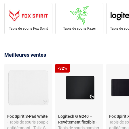
Tapis de souris Fox Spirit
Tapis de souris Razer
Tapis de sou
Meilleures ventes
-32%
Fox Spirit S-Pad White
Logitech G G240 –
Fox Spirit
- Tapis de souris souple
Revêtement flexible
-
Tapis de so
antidérapant - Taille S
Tapis de souris gaming
antidérapan