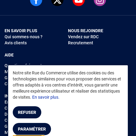
EN SAVOIR PLUS
NOUS REJOINDRE
Qui sommes-nous ?
Vendez sur RDC
Avis clients
Recrutement
AIDE
Questions fréquentes
Modes de règlements
Notre site Rue du Commerce utilise des cookies ou des
Garantie et retours
technologies similaires pour vous proposer des services et
Contacter Rue du Commerce
offres adaptés à vos centres d’intérêt, vous garantir une
meilleure expérience utilisateur et réaliser des statistiques
INFORMATIONS LÉGALES
RENDEZ-VOUS SUR L'APP
de visites.
En savoir plus.
Environnement
CGV
/
CGU Marketplace
REFUSER
Données personnelles
/
Cookies
Gérer mes cookies
PARAMÉTRER
Mentions légales