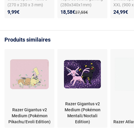
(270 x 230 x 3 mm)
(280x340x1mm)
XXL (900 x
souple, revêtement en
mm)
Nouveau prix :
Réduction de :
9,99€
18,58€
24,99€
Ancien prix :
27,55€
tissu
Produits similaires
Razer Gigantus v2
Razer Gigantus v2
Medium (Pokémon
Medium (Pokémon
Mentali/Noctali
Pikachu/Evoli Edition)
Edition)
Razer Atla