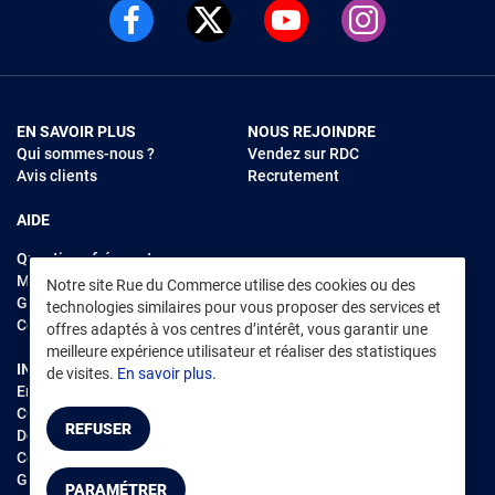
EN SAVOIR PLUS
NOUS REJOINDRE
Qui sommes-nous ?
Vendez sur RDC
Avis clients
Recrutement
AIDE
Questions fréquentes
Modes de règlements
Notre site Rue du Commerce utilise des cookies ou des
Garantie et retours
technologies similaires pour vous proposer des services et
Contacter Rue du Commerce
offres adaptés à vos centres d’intérêt, vous garantir une
meilleure expérience utilisateur et réaliser des statistiques
INFORMATIONS LÉGALES
RENDEZ-VOUS SUR L'APP
de visites.
En savoir plus.
Environnement
CGV
/
CGU Marketplace
REFUSER
Données personnelles
/
Cookies
Gérer mes cookies
PARAMÉTRER