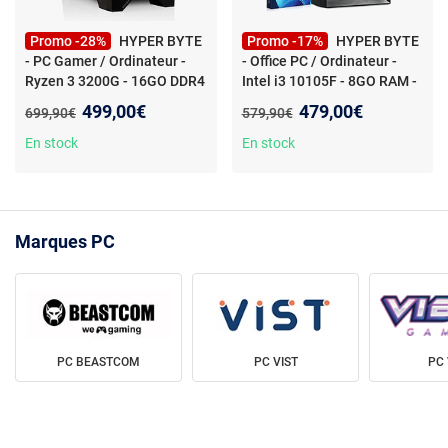
Promo -28%
HYPER BYTE
Promo -17%
HYPER BYTE
- PC Gamer / Ordinateur -
- Office PC / Ordinateur -
Ryzen 3 3200G - 16GO DDR4
Intel i3 10105F - 8GO RAM -
- 256GO SSD - Wifi - W11 Pro
256GO SSD - WLAN W11 Pro
Nouveau prix :
Nouveau prix :
499,00€
479,00€
Ancien prix :
Ancien prix :
699,90€
579,90€
- Office Pc - Ordinateur avec
Intel Core i3-10105F a 4,4
En stock
En stock
GHz | 8 Go DDR4 de RAM |
Disque Dur SSD 256 Go | Win
11 Pro | WiFi | Rapide Tours
Pc
Marques PC
PC BEASTCOM
PC VIST
PC 