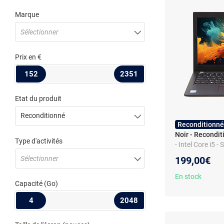
Marque
Sélectionner
Prix
en €
152
2351
Etat du produit
Reconditionné
Reconditionné
Noir - Recondi
Type d'activités
- Intel Core i5 - 
lecteur d'empre
Sélectionner
199,00€
En stock
Capacité
(Go)
4
2048