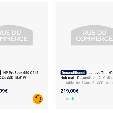
HP ProBook 650 G5 i5-
Reconditionné
Lenovo ThinkP
Go SSD 15.6'' W11 -
Noir mat - Reconditionné
- Ordin
portable - Intel Core i5 - SSD - écra
AZERTY - Wi-Fi - lecteur d'emprein
eau prix :
99€
219,00€
En stock
AJOUTER AU PANIER