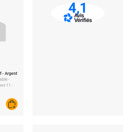
4,1
 - Argent
able -
ows 11 -
AJOUTER AU PANIER