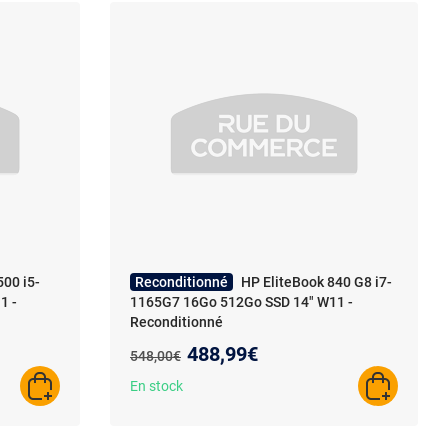
500 i5-
Reconditionné
HP EliteBook 840 G8 i7-
1 -
1165G7 16Go 512Go SSD 14" W11 -
Reconditionné
Nouveau prix :
488,99€
Ancien prix :
548,00€
En stock
AJOUTER AU PANIER
AJOUTER A