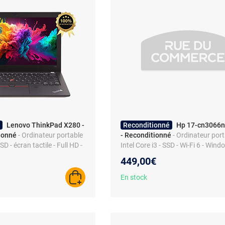
Lenovo ThinkPad X280 -
Reconditionné
Hp 17-cn3066nf
tionné
- Ordinateur portable
- Reconditionné
- Ordinateur port
SSD - écran tactile - Full HD -
Intel Core i3 - SSD - Wi-Fi 6 - Wind
intes
AZERTY
449,00€
En stock
AJOUTER AU PANIER