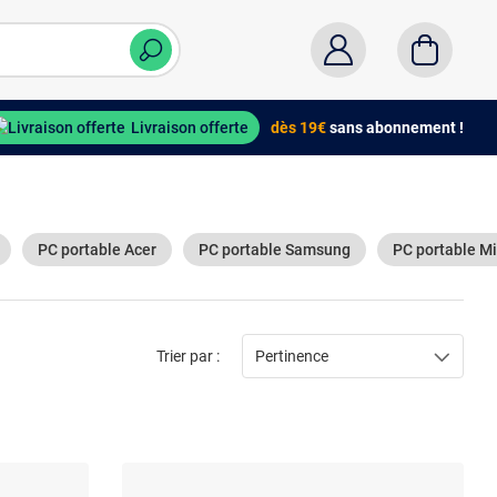
Livraison offerte
dès 19€
sans abonnement !
PC portable Acer
PC portable Samsung
PC portable Mi
Trier par :
Pertinence