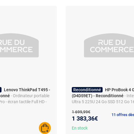
Lenovo ThinkPad T495 -
Reconditionné
HP ProBook 4 G
tionné
- Ordinateur portable
(D4DS9ET) - Reconditionné
- Int
o - écran tactile Full HD -
Ultra 5 225U 24 Go SSD 512 Go 1
 - SSD
Full HD+ Wi-Fi 7/Bluetooth Webc
Nouveau prix :
Ancien prix :
1 699,99€
Windows 11 Professionnel
11 offres dè
1 383,36€
En stock
AJOUTER AU PANIER