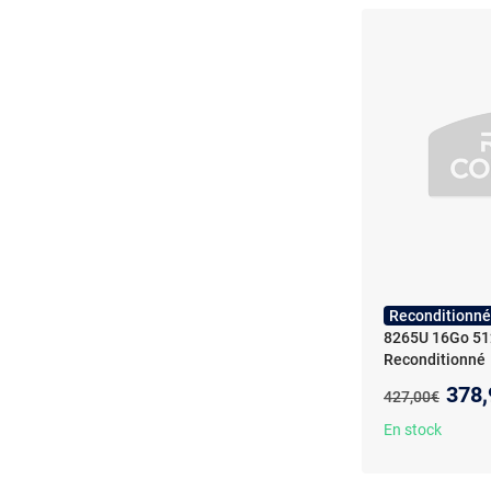
Reconditionné
8265U 16Go 512
Reconditionné
Nouv
378,
Ancien prix :
427,00€
En stock