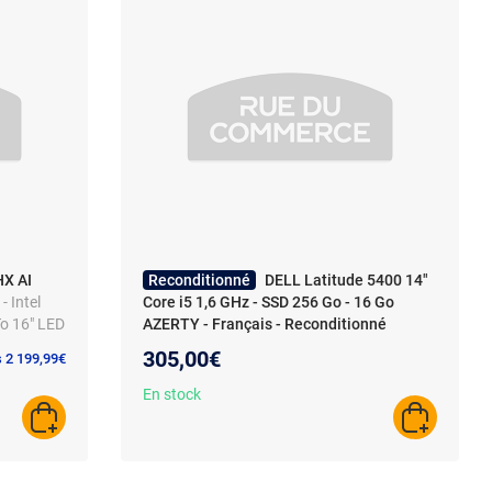
HX AI
Reconditionné
DELL Latitude 5400 14"
- Intel
Core i5 1,6 GHz - SSD 256 Go - 16 Go
To 16" LED
AZERTY - Français - Reconditionné
X 5070 Ti
305,00€
s 2 199,99€
 Webcam
En stock
AJOUTER AU PANIER
AJOUTER A