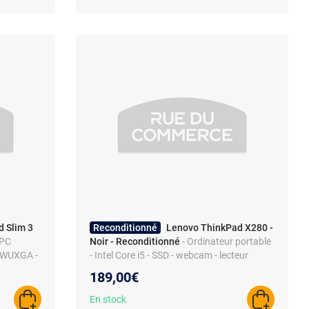
 Slim 3
Reconditionné
Lenovo ThinkPad X280 -
 PC
Noir - Reconditionné
- Ordinateur portable
PS WUXGA -
- Intel Core i5 - SSD - webcam - lecteur
d’empreintes digitales
189,00€
En stock
AJOUTER AU PANIER
AJOUTER A