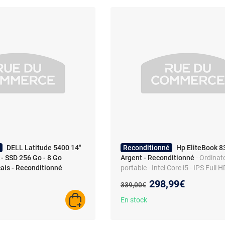
DELL Latitude 5400 14"
Reconditionné
Hp EliteBook 8
 - SSD 256 Go - 8 Go
Argent - Reconditionné
- Ordinat
ais - Reconditionné
portable - Intel Core i5 - IPS Full H
Windows 11 Pro - Wi-Fi 5
Nouveau prix :
298,99€
Ancien prix :
339,00€
En stock
AJOUTER AU PANIER