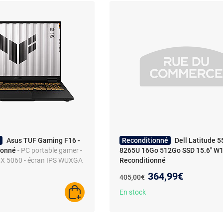
Asus TUF Gaming F16 -
Reconditionné
Dell Latitude 5
ionné
- PC portable gamer -
8265U 16Go 512Go SSD 15.6'' W1
 RTX 5060 - écran IPS WUXGA
Reconditionné
Nouveau prix :
364,99€
Ancien prix :
405,00€
En stock
AJOUTER AU PANIER