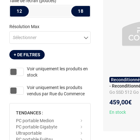
Taille de l'écran
(pouces)
12
18
Résolution Max
Sélectionner
+ DE FILTRES
Voir uniquement les produits en
stock
Reconditionné
- Reconditionn
Voir uniquement les produits
Go SSD 512 Go 1
vendus par
Rue du Commerce
6/Bluetooth We
459,00€
En stock
TENDANCES :
PC portable Medion
PC portable Gigabyte
Ultraportable
PC portable Fujitsu