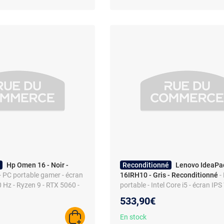
Hp Omen 16 - Noir -
Reconditionné
Lenovo IdeaPad
- PC portable gamer - écran
16IRH10 - Gris - Reconditionné
-
Hz - Ryzen 9 - RTX 5060 -
portable - Intel Core i5 - écran I
r RGB
Wi-Fi 6 - DDR5 - AZERTY
533,90€
En stock
AJOUTER AU PANIER