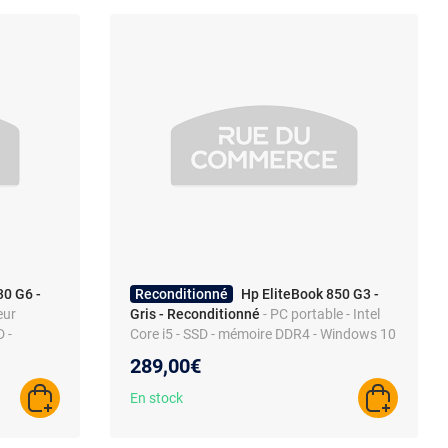
30 G6 -
Reconditionné
Hp EliteBook 850 G3 -
eur
Gris - Reconditionné
- PC portable - Intel
D -
Core i5 - SSD - mémoire DDR4 - Windows 10
- Wi-Fi
289,00€
En stock
AJOUTER AU PANIER
AJOUTER A