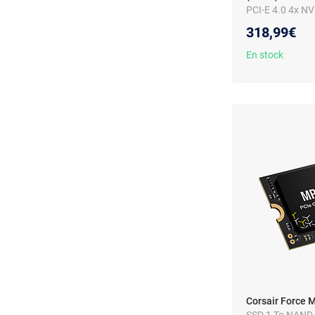
PCI-E 4.0 4x NV
318,99€
En stock
Corsair Force 