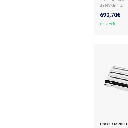
SSD 1 To NAND 
4x NVMe 1.4
699,70€
En stock
Corsair MP600 