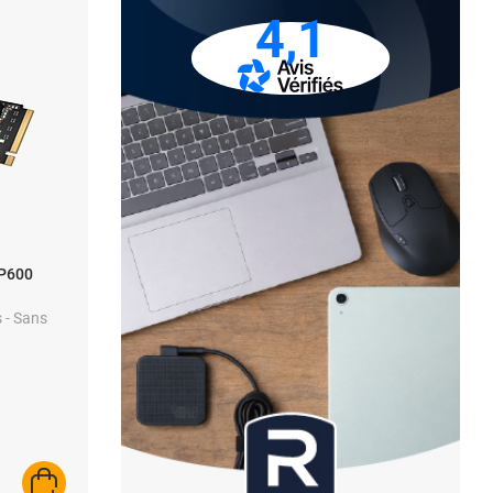
4,1
MP600
- Sans
AJOUTER AU PANIER