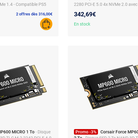
Me 1.4 - Compatible PS5
2280 PCI-E 5.0 4x NVMe 2.0 avec
waterblock intégré
342,69€
2 offres dès 316,00€
En stock
AJOUTER AU PANIER
MP600 MICRO 1 To
- Disque
Promo -3%
Corsair Force MP