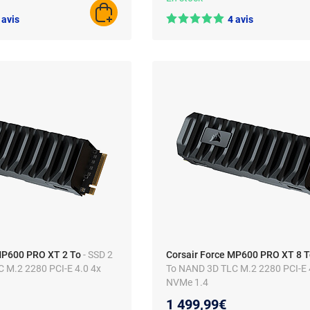
AJOUTER AU PANIER
 avis
4 avis
MP600 PRO XT 2 To
- SSD 2
Corsair Force MP600 PRO XT 8 
 M.2 2280 PCI-E 4.0 4x
To NAND 3D TLC M.2 2280 PCI-E 
NVMe 1.4
1 499,99€