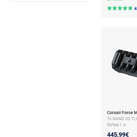
4
Corsair Force 
To NAND 3D TLC
NVMe 1.4
445,99€