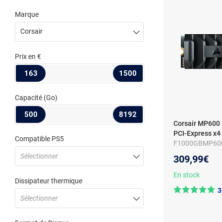
Marque
Corsair
Prix
en €
163
1500
Capacité
(Go)
500
8192
Corsair MP600 
PCI-Express x
Compatible PS5
F1000GBMP600P
lecture/d’écritu
Sélectionner
309,99€
100/6 800 Mo/
En stock
Dissipateur thermique
3
Sélectionner