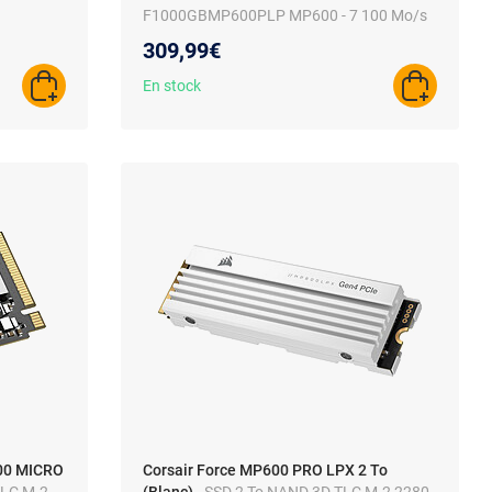
F1000GBMP600PLP MP600 - 7 100 Mo/s
309,99€
En stock
AJOUTER AU PANIER
AJOUTER A
600 MICRO
Corsair Force MP600 PRO LPX 2 To