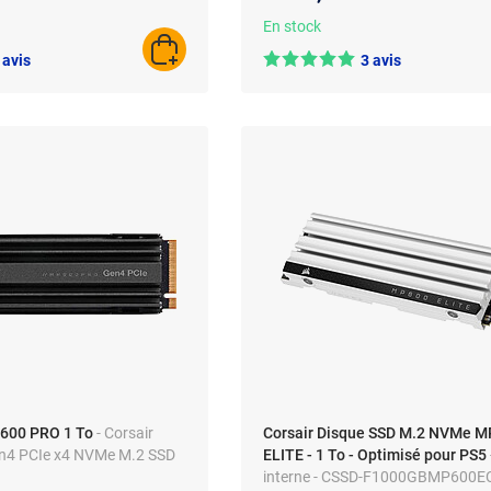
En stock
AJOUTER AU PANIER
 avis
3 avis
P600 PRO 1 To
- Corsair
Corsair Disque SSD M.2 NVMe 
4 PCIe x4 NVMe M.2 SSD
ELITE - 1 To - Optimisé pour PS5
interne - CSSD-F1000GBMP600EC