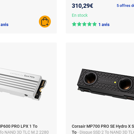
Mo/s - Avec dissipateur
310,29€
5 offres 
En stock
AJOUTER AU PANIER
 avis
1 avis
MP600 PRO LPX 1 To
Corsair MP700 PRO SE Hydro X S
 To NAND 3D TLC M.2 2280
To
- Disque SSD 2 To NAND 3D TL