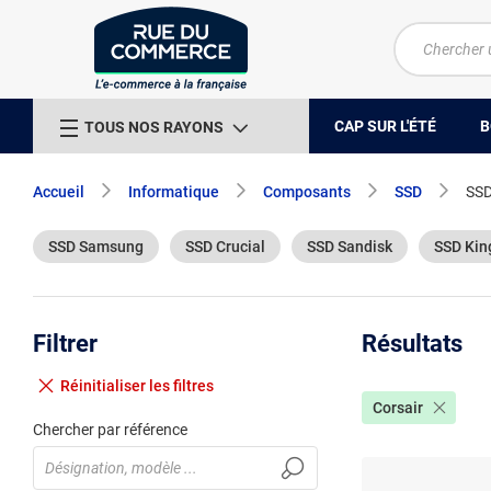
CAP SUR L'ÉTÉ
B
TOUS NOS RAYONS
Accueil
Informatique
Composants
SSD
SSD
SSD Samsung
SSD Crucial
SSD Sandisk
SSD Kin
Filtrer
Résultats
Réinitialiser
les filtres
Corsair
Chercher par référence