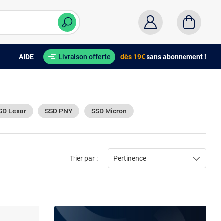
AIDE
Livraison offerte
dès 19€
sans abonnement !
SD Lexar
SSD PNY
SSD Micron
Trier par :
Pertinence