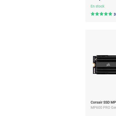
En stock
3
Corsair SSD M
MP600 PRO Gen