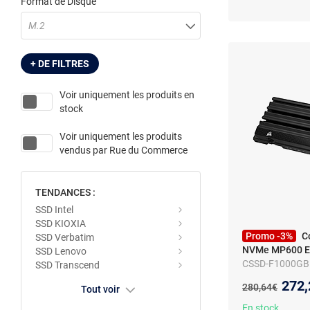
Format de Disque
M.2
+ DE FILTRES
Voir uniquement les produits en
stock
Voir uniquement les produits
vendus par
Rue du Commerce
TENDANCES :
SSD Intel
SSD KIOXIA
Promo -3%
C
SSD Verbatim
NVMe MP600 EL
SSD Lenovo
CSSD-F1000GBM
SSD Transcend
Avec dissipateu
Nouv
272,
Ancien prix :
280,64€
Tout voir
En stock