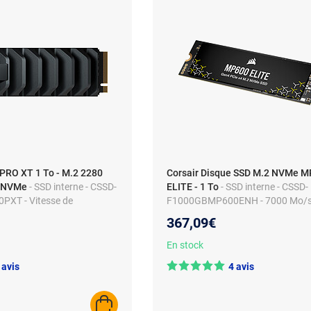
PRO XT 1 To - M.2 2280
Corsair Disque SSD M.2 NVMe 
4 NVMe
- SSD interne - CSSD-
ELITE - 1 To
- SSD interne - CSSD-
XT - Vitesse de
F1000GBMP600ENH - 7000 Mo/s 
re séquentielle Jusqu’à 7
dissipateur
367,09€
s
En stock
 avis
4 avis
AJOUTER AU PANIER