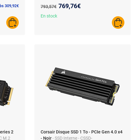
Nouveau prix :
769,76€
Ancien prix :
dès 309,92€
793,57€
En stock
AJOUTER AU PANIER
AJOUTER A
eries 2
Corsair Disque SSD 1 To - PCIe Gen 4.0 x4
C M.2
- Noir
- SSD Interne - CSSD-