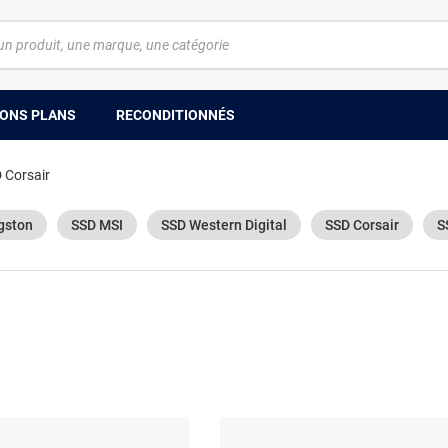
ONS PLANS
RECONDITIONNÉS
 Corsair
gston
SSD MSI
SSD Western Digital
SSD Corsair
S