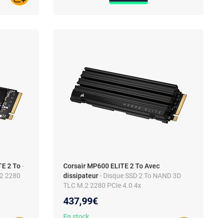
TE 2 To
-
Corsair MP600 ELITE 2 To Avec
.2 2280
dissipateur
- Disque SSD 2 To NAND 3D
TLC M.2 2280 PCIe 4.0 4x
437,99€
En stock