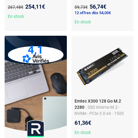
SATA 6Gb/s - 520 Mo/s
- 520 Mo/s lecture - 500
Nouveau prix :
Nouveau prix :
254,11€
56,74€
Ancien prix :
Ancien prix :
267,48€
59,73€
lecture - 500 Mo/s écriture -
Mo/s écriture - TRIM
12 offres dès 54,00€
TRIM
En stock
En stock
4,1
Emtec X300 128 Go M.2
2280
- SSD interne M.2 -
NVMe - PCIe 3.0 x4 - 1500
Mo/s lecture - 500 Mo/s
61,36€
écriture
En stock