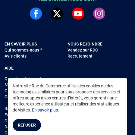
EN SAVOIR PLUS
NOUS REJOINDRE
Qui sommes-nous ?
Vendez sur RDC
Avis clients
Recrutement
AIDE
Questions fréquentes
Modes de règlements
Notre site Rue du Commerce utilise des cookies ou des
Garantie et retours
technologies similaires pour vous proposer des services et
Contacter Rue du Commerce
offres adaptés à vos centres d’intérêt, vous garantir une
meilleure expérience utilisateur et réaliser des statistiques
INFORMATIONS LÉGALES
RENDEZ-VOUS SUR L'APP
de visites.
En savoir plus.
Environnement
CGV
/
CGU Marketplace
REFUSER
Données personnelles
/
Cookies