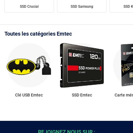
SSD Crucial
SSD Samsung
SSD K
Toutes les catégories Emtec
Clé USB Emtec
SSD Emtec
Carte mé
REJOIGNEZ NOUS SUR :