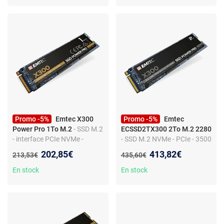
Promo -5%
Emtec X300
Promo -5%
Emtec
Power Pro 1To M.2
- SSD M.2
ECSSD2TX300 2To M.2 2280
- interface PCIe NVMe -
- SSD M.2 NVMe - PCIe - 3500
lecture 2500 Mo/s - écriture
Mo/s lecture - 3000 Mo/s
Nouveau prix :
Nouveau prix :
202,85€
413,82€
Ancien prix :
Ancien prix :
213,53€
435,60€
2000 Mo/s
écriture - TRIM
En stock
En stock