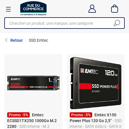
Retour
SSD Emtec
Promo -5%
Emtec
Promo -5%
Emtec X150
ECSSD1TX250 1000Go M.2
Power Plus 120 Go 2,5"
- SSD
2280
- SSD interne - M.2
interne - SATA 6Gb/s - SATA II