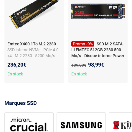
Emtec X400 1To M.2 2280
-
Promo -9%
SSD M.2 SATA
SSD interne NVMe - PCIe 4.0
III EMTEC 512GB 2280 500
x4 - M.2 2280 - 5200 Mo/s
Mo/s - Disque interne Power
lecture - 2000 Mo/s écriture -
Plus X250
Nouveau prix :
236,20€
98,99€
Ancien prix :
109,00€
TRIM
En stock
En stock
Marques SSD