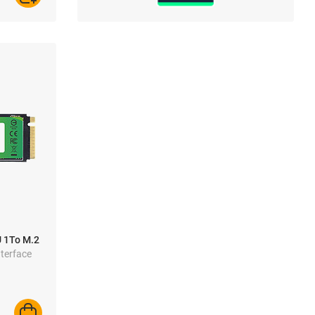
 1To M.2
nterface