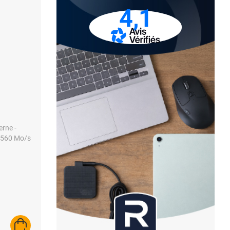
4,1
erne -
e 560 Mo/s
AJOUTER AU PANIER