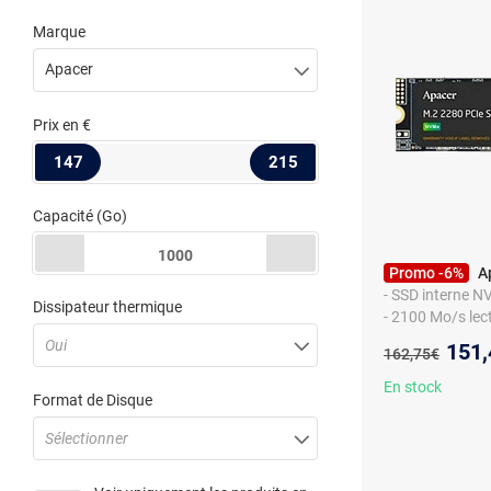
Marque
Apacer
Prix
en €
147
215
Capacité
(Go)
1000
Promo -6%
A
- SSD interne N
Dissipateur thermique
- 2100 Mo/s lec
Oui
Nouv
151,
Ancien prix :
162,75€
En stock
Format de Disque
Sélectionner