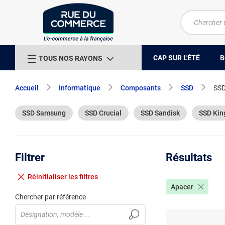
CAP SUR L'ÉTÉ
B
TOUS NOS RAYONS
Accueil
Informatique
Composants
SSD
SSD
SSD Samsung
SSD Crucial
SSD Sandisk
SSD Kin
Filtrer
Résultats
Réinitialiser
les filtres
Apacer
Chercher par référence