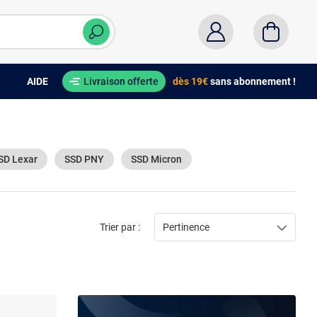
AIDE
Livraison offerte
dès 19€
sans abonnement !
SD Lexar
SSD PNY
SSD Micron
Trier par :
Pertinence