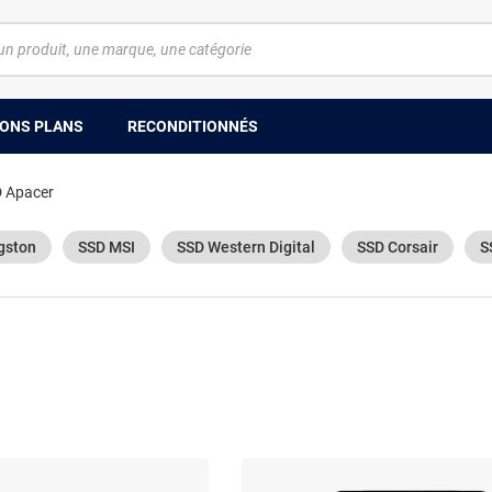
ONS PLANS
RECONDITIONNÉS
 Apacer
gston
SSD MSI
SSD Western Digital
SSD Corsair
S