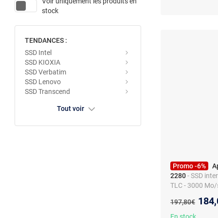
Voir uniquement les produits en
stock
TENDANCES :
SSD Intel
SSD KIOXIA
SSD Verbatim
SSD Lenovo
SSD Transcend
Tout voir
Promo -6%
A
2280
- SSD inte
TLC - 3000 Mo/s
écriture
Nouv
184,
Ancien prix :
197,80€
En stock