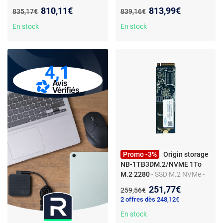
MLC - 2,5" - 330 Mo/s lecture
6Gb/s - 500 Mo/s lecture -
Nouveau prix :
Nouveau prix :
810,11€
813,99€
Ancien prix :
Ancien prix :
835,17€
839,16€
- 300 Mo/s écriture - TRIM
260 Mo/s écriture - flash
MLC
En stock
En stock
4,1
Promo -3%
Origin storage
NB-1TB3DM.2/NVME 1To
M.2 2280
- SSD M.2 NVMe -
PCI Express - TLC - 2100
Nouveau prix :
251,77€
Ancien prix :
259,56€
Mo/s lecture - 1900 Mo/s
2 offres dès 248,12€
écriture
En stock