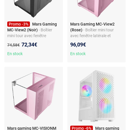
Promo -3%
Mars Gaming
Mars Gaming MC-View2
MC-View2 (Noir)
- Boîtier
(Rose)
- Boîtier mini tour
mini tour avec fenêtre
avec fenêtre latérale et
latérale et façade en verre
façade en verre trempé
Nouveau prix :
72,34€
96,09€
Ancien prix :
74,58€
trempé
En stock
En stock
Mars gaming MC-VISIONM
Promo -6%
Mars gaming