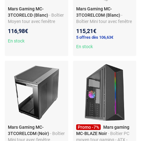
Mars Gaming MC-
Mars Gaming MC-
3TCORELCD (Blanc)
- Boîtier
3TCORELCDM (Blanc)
-
Moyen tour avec fenêtre
Boîtier Mini tour avec fenêtre
latérale et façade en verre
latérale et façade en verre
116,98€
115,21€
trempé - écran LCD intégré
trempé - écran LCD intégré
5 offres dès 106,63€
En stock
En stock
Mars Gaming MC-
Promo -7%
Mars gaming
3TCORELCDM (Noir)
- Boîtier
MC-BLAZE Noir
- Boîtier PC
Mini tour avec fenêtre
moyen tour gaming - ATX -