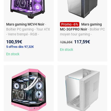
Mars gaming MCV4 Noir
-
Promo -6%
Mars gaming
Boîtier PC gaming - Tour ATX
MC-3GFPRO Noir
- Boîtier PC
- Verre trempé - RGB -
moyen tour gaming -
Watercooling - USB 3.0
panneau verre - 2
Nouveau prix :
100,59€
117,59€
Ancien prix :
126,35€
ventilateurs ARGB - USB
5 offres dès 97,32€
Type-C - watercooling 360
En stock
En stock