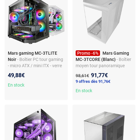
Mars gaming MC-3TLITE
Promo -6%
Mars Gaming
Noir
- Boîtier PC tour gaming
MC-3TCORE (Blanc)
- Boîtier
- micro ATX / mini ITX - verre
moyen tour panoramique
trempé - compatible
avec 3 panneaux en verre
Nouveau prix :
49,88€
91,77€
Ancien prix :
98,61€
watercooling - USB 3.0
trempé - Compatible ASUS
9 offres dès 91,76€
BTF et MSI Project Zero
En stock
En stock