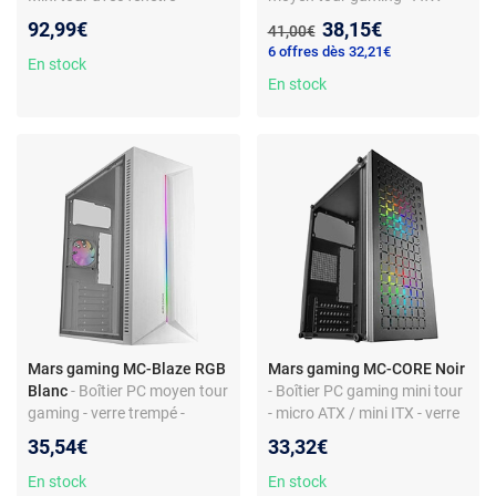
latérale et façade en verre
verre trempé - RGB - USB 3.0
Nouveau prix :
92,99€
38,15€
Ancien prix :
41,00€
trempé - écran LCD intégré
- audio frontal
6 offres dès 32,21€
En stock
En stock
Mars gaming MC-Blaze RGB
Mars gaming MC-CORE Noir
Blanc
- Boîtier PC moyen tour
- Boîtier PC gaming mini tour
gaming - verre trempé -
- micro ATX / mini ITX - verre
fenêtre - 4 ventilateurs RGB -
trempé - RGB - USB 3.0
35,54€
33,32€
ATX - USB 3.0
En stock
En stock