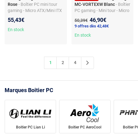
Rose
- Boîtier PC mini tour
MC-VORTEXW Blanc
- Boîtier
gaming - Micro ATX/Mini ITX
PC gaming - Mini tour - Micro
- verre trempé - RGB - USB
ATX/Mini ITX - Verre trempé
Nouveau prix :
55,43€
46,90€
Ancien prix :
50,39€
3.0
RGB - 3 ventilateurs
9 offres dès 42,48€
En stock
En stock
1
2
4
Marques Boitier PC
Boitier PC Lian Li
Boitier PC AeroCool
Boitier 