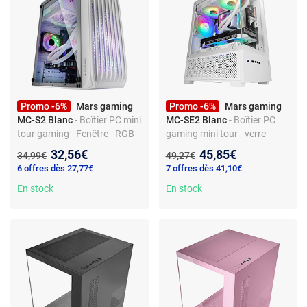
Promo -6%
Mars gaming
Promo -6%
Mars gaming
MC-S2 Blanc
- Boîtier PC mini
MC-SE2 Blanc
- Boîtier PC
tour gaming - Fenêtre - RGB -
gaming mini tour - verre
Micro ATX/Mini ITX - USB 3.0
trempé - RGB - Micro
Nouveau prix :
Nouveau prix :
32,56€
45,85€
Ancien prix :
Ancien prix :
34,99€
49,27€
- Compatible watercooling
ATX/Mini ITX - USB 3.0
6 offres dès 27,77€
7 offres dès 41,10€
En stock
En stock