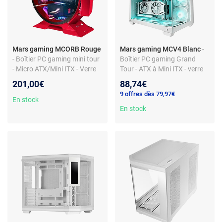
Mars gaming MCORB Rouge
Mars gaming MCV4 Blanc
-
- Boîtier PC gaming mini tour
Boîtier PC gaming Grand
- Micro ATX/Mini ITX - Verre
Tour - ATX à Mini ITX - verre
trempé - RGB - USB 3.0
trempé - compatible
201,00€
88,74€
watercooling - USB 3.0
9 offres dès 79,97€
En stock
En stock