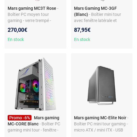
Mars gaming MC3T Rose
-
Mars Gaming MC-3GF
Boîtier PC moyen tour
(Blanc)
- Boîtier mini tour
gaming - verre trempé -
avec fenêtre latérale et
ATX/Micro ATX/Mini ITX -
façade en verre trempé
270,00€
87,95€
RGB - USB-C
En stock
En stock
Promo -6%
Mars gaming
Mars gaming MC-Elite Noir
-
MC-CORE Blanc
- Boîtier PC
Boîtier PC mini tour gaming -
gaming mini tour - fenêtre -
micro ATX / mini ITX - USB
RGB - micro ATX/Mini ITX -
3.0 / USB-C - compatible