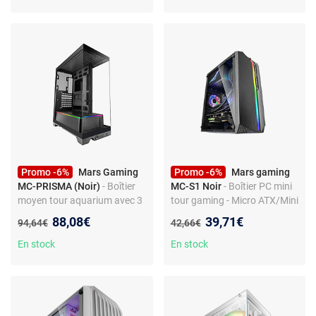
Promo -6%
Mars Gaming
Promo -6%
Mars gaming
MC-PRISMA (Noir)
- Boîtier
MC-S1 Noir
- Boîtier PC mini
moyen tour aquarium avec 3
tour gaming - Micro ATX/Mini
panneaux en verre trempé et
ITX - verre trempé - RGB -
Nouveau prix :
Nouveau prix :
88,08€
39,71€
Ancien prix :
Ancien prix :
94,64€
42,66€
LED ARGB
USB 3.0
En stock
En stock