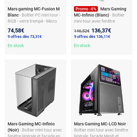
Mars gaming MC-Fusion M
Promo -6%
Mars Gaming
Blanc
- Boîtier PC mini tour -
MC-Infinio (Blanc)
- Boîtier
RGB - verre trempé - Micro
mini tour avec fenêtre
ATX/Mini ITX - USB 3.0
latérale et façade en verre
Nouveau prix :
74,58€
136,37€
Ancien prix :
146,52€
trempé
9 offres dès 73,31€
9 offres dès 136,11€
En stock
En stock
Mars Gaming MC-Infinio
Mars Gaming MC-LCD Noir
-
(Noir)
- Boîtier mini tour avec
Boîtier mini tour avec fenêtre
fenêtre latérale et façade en
latérale, façade Mesh et