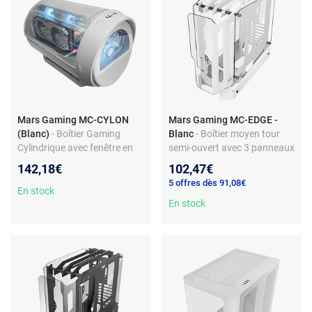
Mars Gaming MC-CYLON
Mars Gaming MC-EDGE -
(Blanc)
- Boîtier Gaming
Blanc
- Boîtier moyen tour
Cylindrique avec fenêtre en
semi-ouvert avec 3 panneaux
acrylique et façade en mesh
en verre trempé
142,18€
102,47€
et verre trempé
5 offres dès 91,08€
En stock
En stock