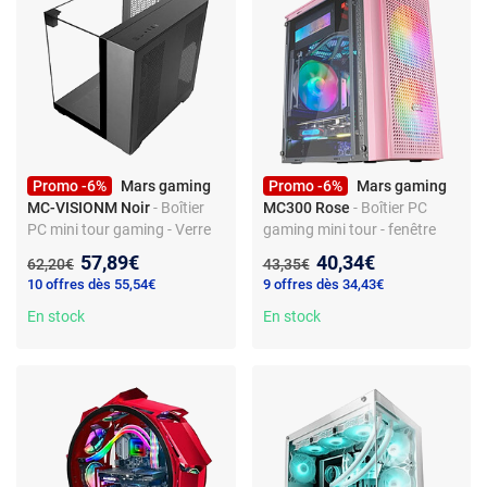
Promo -6%
Mars gaming
Promo -6%
Mars gaming
MC-VISIONM Noir
- Boîtier
MC300 Rose
- Boîtier PC
PC mini tour gaming - Verre
gaming mini tour - fenêtre
trempé - RGB - mATX/Mini-
verre trempé - RGB - Micro
Nouveau prix :
Nouveau prix :
57,89€
40,34€
Ancien prix :
Ancien prix :
62,20€
43,35€
ITX - USB 3.0 - Watercooling
ATX/Mini ITX - USB 3.0
10 offres dès 55,54€
9 offres dès 34,43€
En stock
En stock