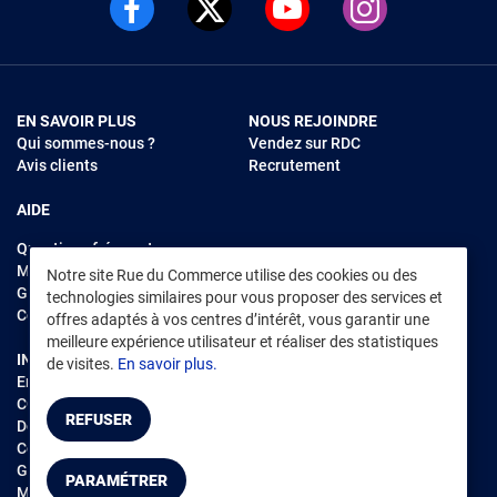
EN SAVOIR PLUS
NOUS REJOINDRE
Qui sommes-nous ?
Vendez sur RDC
Avis clients
Recrutement
AIDE
Questions fréquentes
Modes de règlements
Notre site Rue du Commerce utilise des cookies ou des
Garantie et retours
technologies similaires pour vous proposer des services et
Contacter Rue du Commerce
offres adaptés à vos centres d’intérêt, vous garantir une
meilleure expérience utilisateur et réaliser des statistiques
INFORMATIONS LÉGALES
RENDEZ-VOUS SUR L'APP
de visites.
En savoir plus.
Environnement
CGV
/
CGU Marketplace
REFUSER
Données personnelles
/
Cookies
Gérer mes cookies
PARAMÉTRER
Mentions légales