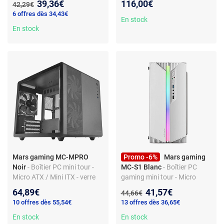
Nouveau prix :
39,36€
116,00€
Ancien prix :
42,29€
USB 3.2
watercooling
6 offres dès 34,43€
En stock
En stock
Mars gaming MC-MPRO
Promo -6%
Mars gaming
Noir
- Boîtier PC mini tour -
MC-S1 Blanc
- Boîtier PC
Micro ATX / Mini ITX - verre
gaming mini tour - Micro
trempé - 3x 120 mm
ATX/Mini ITX - Fenêtre -
Nouveau prix :
64,89€
41,57€
Ancien prix :
44,66€
Ventilateur RGB - USB 3.0
10 offres dès 55,54€
13 offres dès 36,65€
En stock
En stock