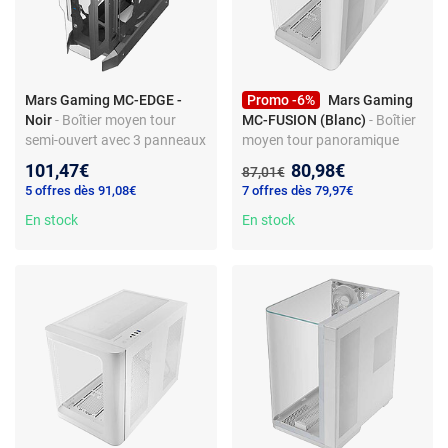
Mars Gaming MC-EDGE -
Promo -6%
Mars Gaming
Noir
- Boîtier moyen tour
MC-FUSION (Blanc)
- Boîtier
semi-ouvert avec 3 panneaux
moyen tour panoramique
en verre trempé
avec 2 panneaux en verre
Nouveau prix :
101,47€
80,98€
Ancien prix :
87,01€
trempé
5 offres dès 91,08€
7 offres dès 79,97€
En stock
En stock