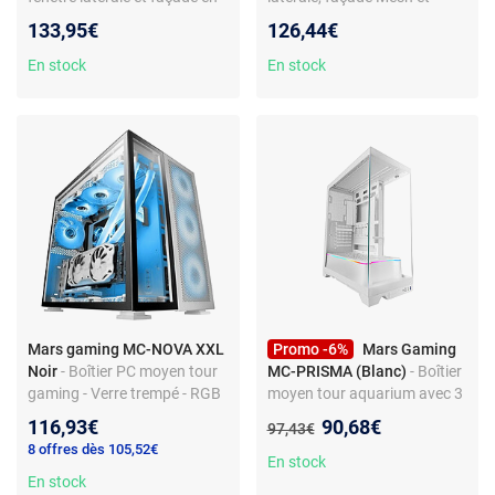
verre trempé
écran LCD 8 pouces intégré
133,95€
126,44€
En stock
En stock
Mars gaming MC-NOVA XXL
Promo -6%
Mars Gaming
Noir
- Boîtier PC moyen tour
MC-PRISMA (Blanc)
- Boîtier
gaming - Verre trempé - RGB
moyen tour aquarium avec 3
- Compatible watercooling -
panneaux en verre trempé et
Nouveau prix :
116,93€
90,68€
Ancien prix :
97,43€
ATX à Mini ITX
LED ARGB
8 offres dès 105,52€
En stock
En stock