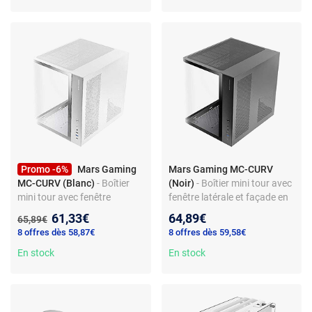
Promo -6%
Mars Gaming
Mars Gaming MC-CURV
MC-CURV (Blanc)
- Boîtier
(Noir)
- Boîtier mini tour avec
mini tour avec fenêtre
fenêtre latérale et façade en
latérale et façade en verre
verre trempé
Nouveau prix :
61,33€
64,89€
Ancien prix :
65,89€
trempé
8 offres dès 58,87€
8 offres dès 59,58€
En stock
En stock