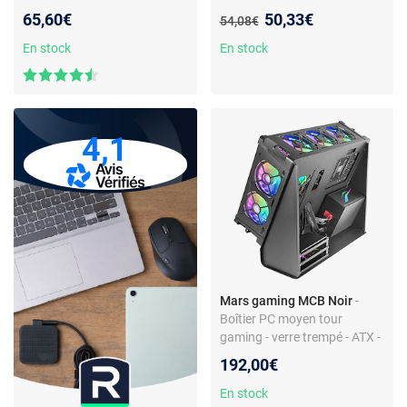
RGB - USB 3.0
latérale et façade en verre
Nouveau prix :
65,60€
50,33€
Ancien prix :
54,08€
trempé
En stock
En stock
4,1
Mars gaming MCB Noir
-
Boîtier PC moyen tour
gaming - verre trempé - ATX -
RGB - USB 3.0 - watercooling
192,00€
En stock