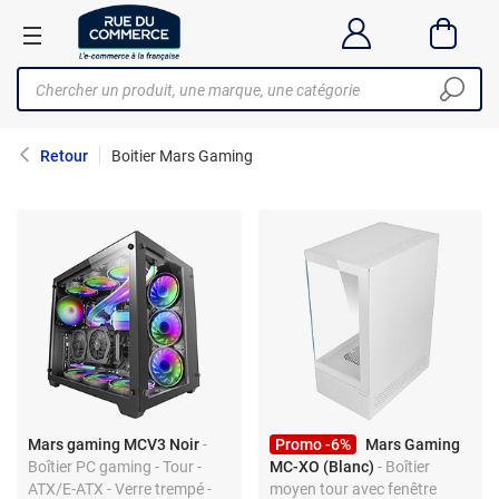
Retour
Boitier Mars Gaming
Mars gaming MCV3 Noir
-
Promo -6%
Mars Gaming
Boîtier PC gaming - Tour -
MC-XO (Blanc)
- Boîtier
ATX/E-ATX - Verre trempé -
moyen tour avec fenêtre