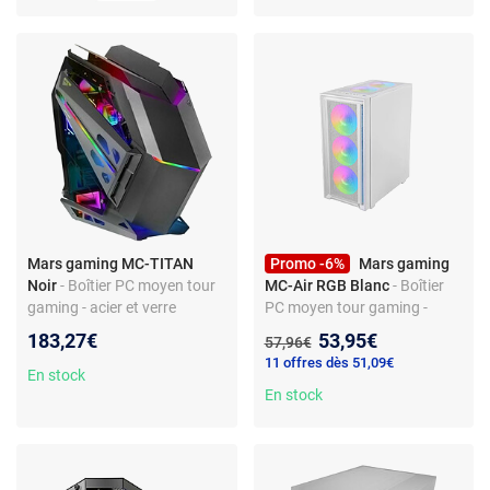
Mars gaming MC-TITAN
Promo -6%
Mars gaming
Noir
- Boîtier PC moyen tour
MC-Air RGB Blanc
- Boîtier
gaming - acier et verre
PC moyen tour gaming -
trempé - fenêtre - E-ATX - USB
verre trempé - RGB - 4
Nouveau prix :
183,27€
53,95€
Ancien prix :
57,96€
3.0 - audio
ventilateurs fournis - ATX -
11 offres dès 51,09€
USB 3.0
En stock
En stock