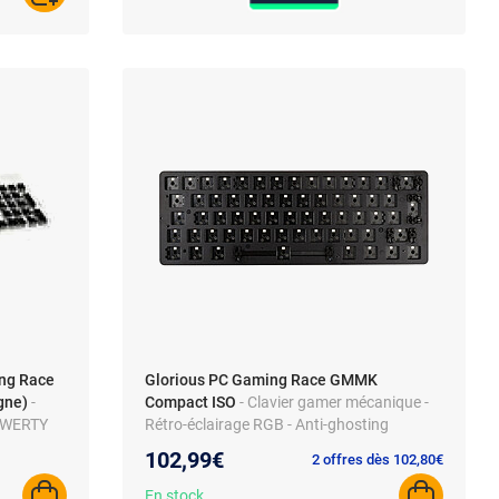
ng Race
Glorious PC Gaming Race GMMK
gne)
-
Compact ISO
- Clavier gamer mécanique -
 QWERTY
Rétro-éclairage RGB - Anti-ghosting
complet sur tout le clavier
102,99€
2 offres dès 102,80€
En stock