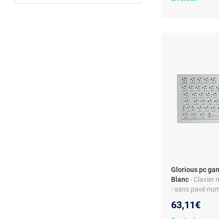
Glorious pc ga
Blanc
- Clavie
- sans pavé numé
63,11€