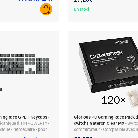
hs pour utiliser le clavier
En stock
AJOUTER AU PANIER
ming race GPBT Keycaps -
Glorious PC Gaming Race Pack 
écanique filaire - QWERTY -
switchs Gateron Clear MX
- Swit
que - rétroéclairé - pour
commutateur - Compatible avec le
éclairage SMD LED - Compatible a