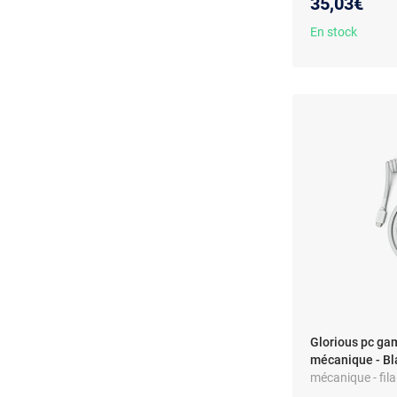
35,03€
En stock
Glorious pc gam
mécanique - Bl
mécanique - fila