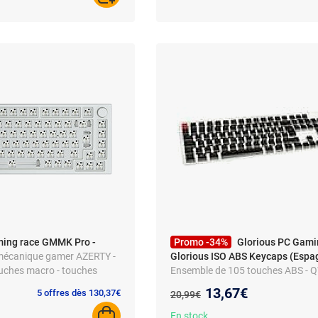
ming race GMMK Pro -
Promo -34%
Glorious PC Gami
 mécanique gamer AZERTY -
Glorious ISO ABS Keycaps (Espa
touches macro - touches
Ensemble de 105 touches ABS -
espagnol
Nouveau prix :
13,67€
Ancien prix :
5 offres dès 130,37€
20,99€
En stock