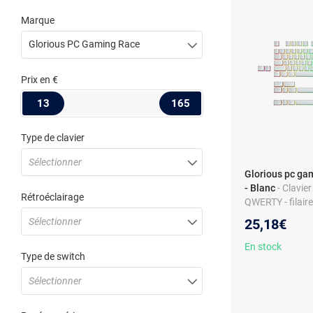
Marque
Glorious PC Gaming Race
Prix
en €
13
165
Type de clavier
Sélectionner
Glorious pc ga
- Blanc
- Clavie
Rétroéclairage
QWERTY - filaire
pavé numériqu
Sélectionner
25,18€
En stock
Type de switch
Sélectionner