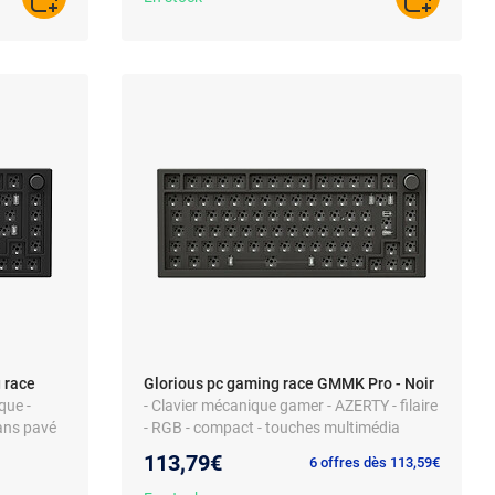
AJOUTER AU PANIER
AJOUTER A
 race
Glorious pc gaming race GMMK Pro - Noir
que -
- Clavier mécanique gamer - AZERTY - filaire
sans pavé
- RGB - compact - touches multimédia
113,79€
6 offres dès 113,59€