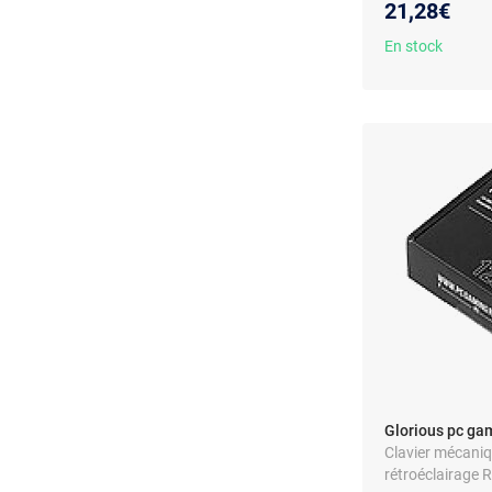
21,28€
En stock
Glorious pc ga
Clavier mécaniq
rétroéclairage R