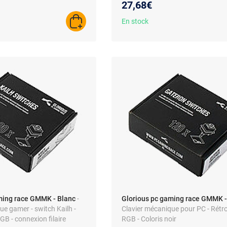
27,68€
En stock
AJOUTER AU PANIER
ming race GMMK - Blanc
-
Glorious pc gaming race GMMK -
ue gamer - switch Kailh -
Clavier mécanique pour PC - Rétr
GB - connexion filaire
RGB - Coloris noir