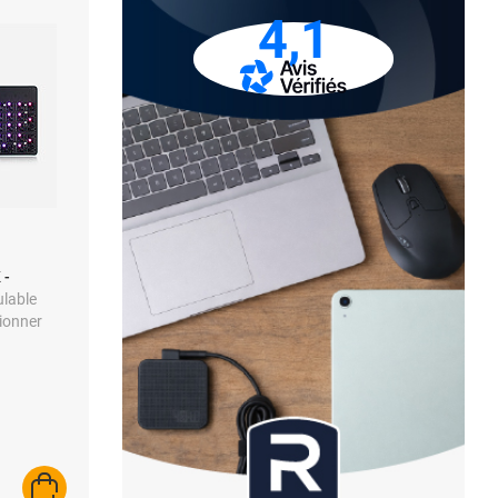
4,1
 -
ulable
tionner
aps et
AJOUTER AU PANIER