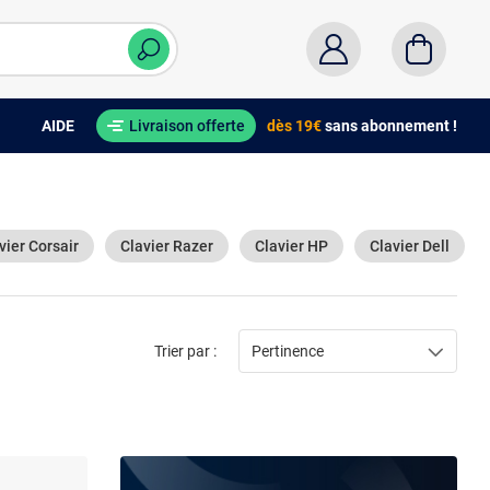
AIDE
Livraison offerte
dès 19€
sans abonnement !
vier Corsair
Clavier Razer
Clavier HP
Clavier Dell
Trier par :
Pertinence