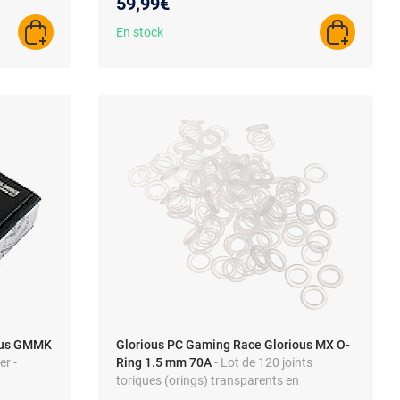
59,99€
viers MX
En stock
AJOUTER AU PANIER
AJOUTER A
ious GMMK
Glorious PC Gaming Race Glorious MX O-
er -
Ring 1.5 mm 70A
- Lot de 120 joints
toriques (orings) transparents en
umérique
caoutchouc pour clavier mécanique à