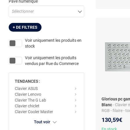
Pavé numérique
Sélectionner
+ DE FILTRES
Voir uniquement les produits en
stock
Voir uniquement les produits
vendus par
Rue du Commerce
TENDANCES :
Clavier ASUS
Clavier Lenovo
Glorious pc ga
Clavier The G Lab
Blanc
- Clavier
Clavier chiclet
RGB - filaire - 
Clavier Cooler Master
multimédia
130,59€
Tout voir
En stock