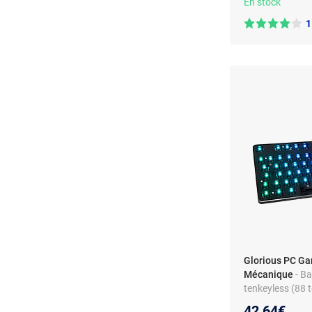
En stock
1
Glorious PC G
Mécanique
- B
tenkeyless (88 
sélectionner vo
42,64€