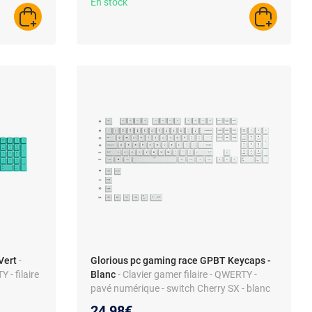
En stock
AJOUTER AU PANIER
AJOUTER A
Vert
-
Glorious pc gaming race GPBT Keycaps -
- filaire
Blanc
- Clavier gamer filaire - QWERTY -
pavé numérique - switch Cherry SX - blanc
24,98€