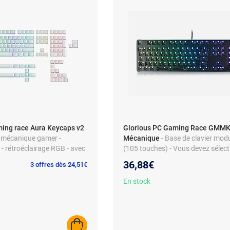
ming race Aura Keycaps v2
Glorious PC Gaming Race GMMK
r mécanique gamer -
Mécanique
- Base de clavier mod
 - rétroéclairage RGB - avec
(105 touches) - Vous devez sélec
e
votre propre combinaison de keyc
36,88€
3 offres dès 24,51€
switchs pour utiliser le clavier
En stock
AJOUTER AU PANIER