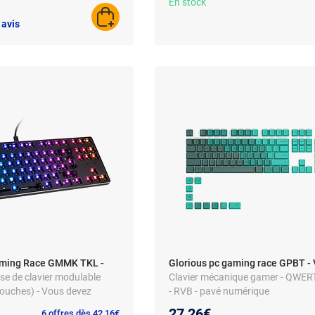
En stock
AJOUTER AU PANIER
 avis
aming Race GMMK TKL -
Glorious pc gaming race GPBT - 
ase de clavier modulable
Clavier mécanique gamer - QWERTY 
touches) - Vous devez
- RVB - pavé numérique
tre propre combinaison de
27,26€
6 offres dès 42,16€