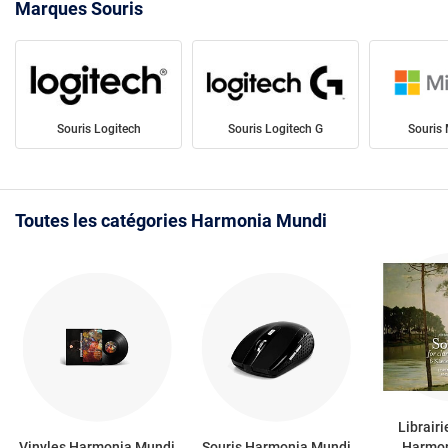
Marques Souris
Souris Logitech
Souris Logitech G
Souris 
Toutes les catégories Harmonia Mundi
Librair
Vinyles Harmonia Mundi
Souris Harmonia Mundi
Harmon