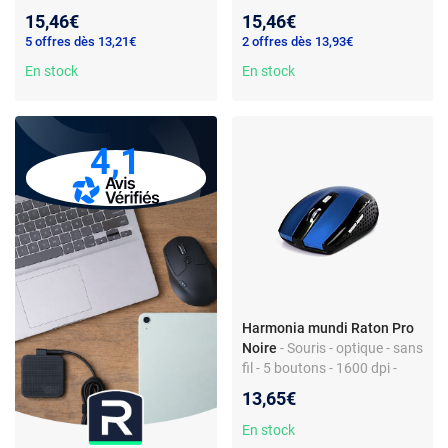
ambidextre
boutons - RF USB -
15,46€
15,46€
ergonomique
5 offres dès 13,21€
2 offres dès 13,93€
En stock
En stock
4,1
Harmonia mundi Raton Pro
Noire
- Souris - optique - sans
fil - 5 boutons - 1600 dpi -
ambidextre - USB et RF
13,65€
En stock