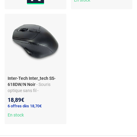
Inter-Tech Inter_tech SS-
618DW/N Noir
- Souris
optique sans fil -
ergonomique droitier - 6
18,89€
boutons - 1600 dpi - RGB - RF
6 offres dès 18,70€
USB
En stock