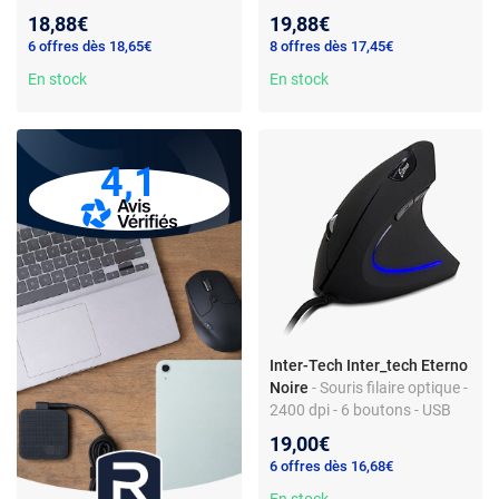
ambidextre - RF USB
Bluetooth RF - ambidextre
18,88€
19,88€
6 offres dès 18,65€
8 offres dès 17,45€
En stock
En stock
4,1
Inter-Tech Inter_tech Eterno
Noire
- Souris filaire optique -
2400 dpi - 6 boutons - USB
Type-A - pour droitier
19,00€
6 offres dès 16,68€
En stock