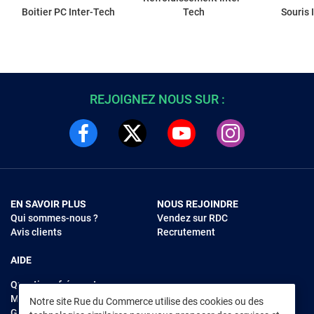
Boitier PC Inter-Tech
Tech
Souris 
REJOIGNEZ NOUS SUR :
EN SAVOIR PLUS
NOUS REJOINDRE
Qui sommes-nous ?
Vendez sur RDC
Avis clients
Recrutement
AIDE
Questions fréquentes
Modes de règlements
Notre site Rue du Commerce utilise des cookies ou des
Garantie et retours