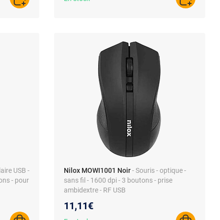
AJOUTER AU PANIER
AJOUTER A
ilaire USB -
Nilox MOWI1001 Noir
- Souris - optique -
ons - pour
sans fil - 1600 dpi - 3 boutons - prise
ambidextre - RF USB
11,11€