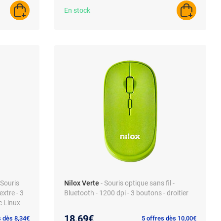
En stock
AJOUTER AU PANIER
AJOUTER A
 Souris
Nilox Verte
- Souris optique sans fil -
extre - 3
Bluetooth - 1200 dpi - 3 boutons - droitier
c Linux
18,69€
s dès 8,34€
5 offres dès 10,00€