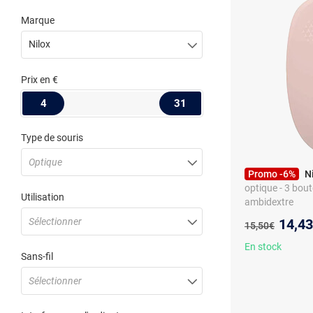
Marque
Nilox
Prix
en €
4
31
Type de souris
Optique
Promo -6%
N
optique - 3 bout
Utilisation
ambidextre
Nouve
Sélectionner
14,4
Ancien prix :
15,50€
En stock
Sans-fil
Sélectionner