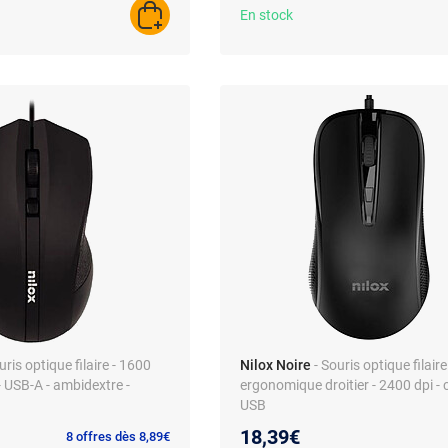
En stock
AJOUTER AU PANIER
uris optique filaire - 1600
Nilox Noire
- Souris optique filaire
- USB-A - ambidextre -
ergonomique droitier - 2400 dpi -
USB
18,39€
8 offres dès 8,89€