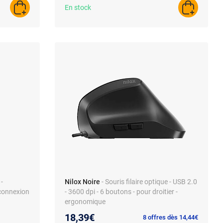
En stock
AJOUTER AU PANIER
AJOUTER A
 -
Nilox Noire
- Souris filaire optique - USB 2.0
 connexion
- 3600 dpi - 6 boutons - pour droitier -
ergonomique
18,39€
8 offres dès 14,44€