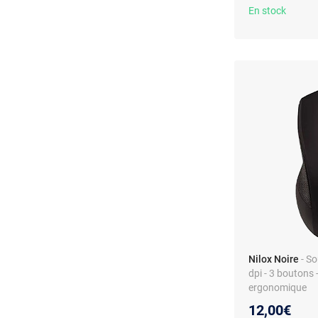
En stock
Nilox Noire
- So
dpi - 3 boutons 
ergonomique
12,00€