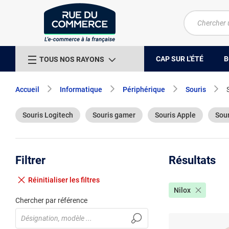
CAP SUR L'ÉTÉ
B
TOUS NOS RAYONS
Accueil
Informatique
Périphérique
Souris
Souris Logitech
Souris gamer
Souris Apple
Sour
Filtrer
Résultats
Réinitialiser
les filtres
Nilox
Chercher par référence