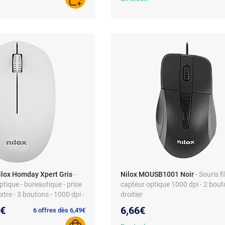
AJOUTER AU PANIER
ilox Homday Xpert Gris
-
Nilox MOUSB1001 Noir
- Souris f
optique - bureautique - prise
capteur optique 1000 dpi - 2 bout
tre - 3 boutons - 1000 dpi -
droitier
 RF UHF
au prix :
0€
6,66€
6 offres dès 6,49€