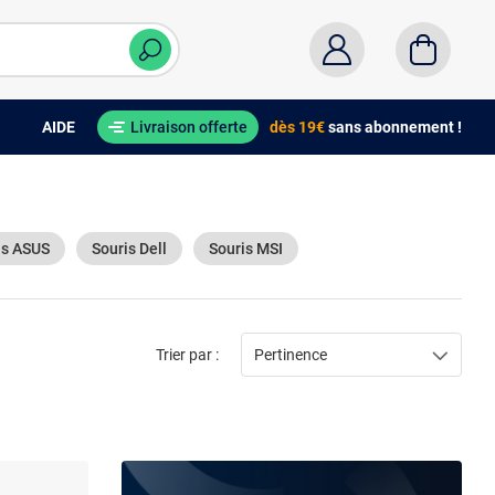
AIDE
Livraison offerte
dès 19€
sans abonnement !
is ASUS
Souris Dell
Souris MSI
Trier par :
Pertinence