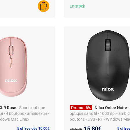
En stock
AJOUTER AU PANIER
CLR Rose
- Souris optique
Promo -6%
Nilox Onlee Noire
-
dpi - 4 boutons - ambidextre -
optique sans fil - 1000 dpi - ambid
indows Mac Linux
boutons - USB - RF - Windows Ma
Nouveau prix :
15,80€
Ancien prix :
5 offres dès 10,00€
5 offre
16,98€