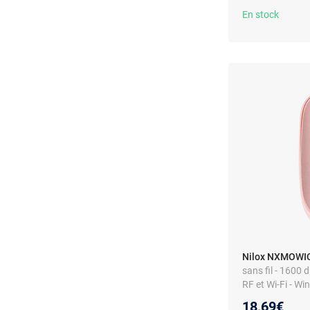
En stock
Nilox NXMOWI
sans fil - 1600 
RF et Wi-Fi - W
18,69€