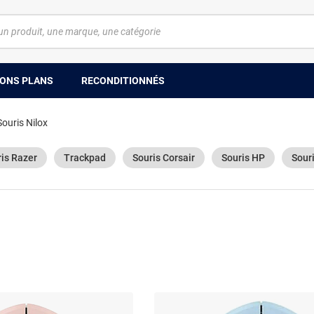
ONS PLANS
RECONDITIONNÉS
Souris Nilox
is Razer
Trackpad
Souris Corsair
Souris HP
Sour