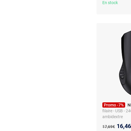
En stock
Promo -7%
N
filaire - USB - 2
ambidextre
Nouve
16,4
Ancien prix :
17,69€