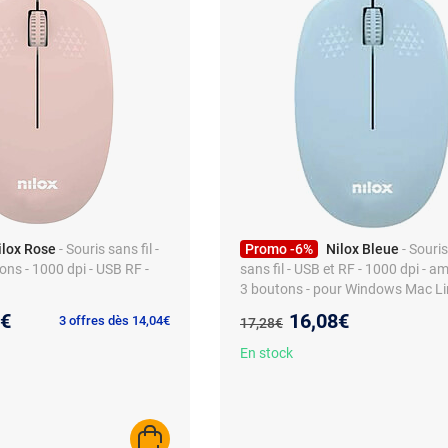
ilox Rose
- Souris sans fil -
Promo -6%
Nilox Bleue
- Souri
ons - 1000 dpi - USB RF -
sans fil - USB et RF - 1000 dpi - a
3 boutons - pour Windows Mac L
au prix :
Nouveau prix :
3€
16,08€
Ancien prix :
3 offres dès 14,04€
17,28€
En stock
AJOUTER AU PANIER