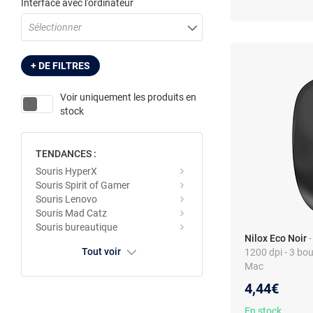
Interface avec l'ordinateur
Sélectionner
+ DE FILTRES
Voir uniquement les produits en
stock
TENDANCES :
Souris HyperX
Souris Spirit of Gamer
Souris Lenovo
Souris Mad Catz
Souris bureautique
Nilox Eco Noir
-
Tout voir
1200 dpi - 3 bou
Mac
4,44€
En stock