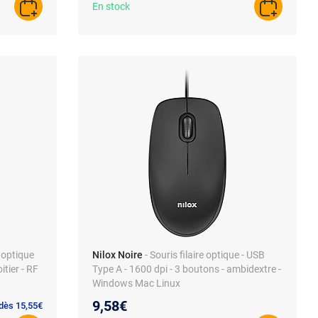
En stock
AJOUTER AU PANIER
AJOUTER A
 optique
Nilox Noire
- Souris filaire optique - USB
itier - RF
Type A - 1600 dpi - 3 boutons - ambidextre -
Windows Mac Linux
9,58€
 dès 15,55€