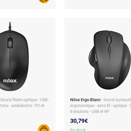
 Souris filaire optique - USB -
Nilox Ergo Blanc
- Souris bureaut
tons - ambidextre - PC et
ergonomique - sans fil - optique - 
6 boutons - USB et RF
30,79€
En stock