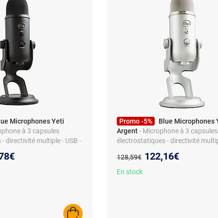
lue Microphones Yeti
Promo -5%
Blue Microphones 
ophone à 3 capsules
Argent
- Microphone à 3 capsules
- directivité multiple - USB -
électrostatiques - directivité multi
 pour enregistrement,
sortie casque
eau prix :
Nouveau prix :
78€
122,16€
Ancien prix :
128,59€
ast, gaming - compatible
En stock
AJOUTER AU PANIER