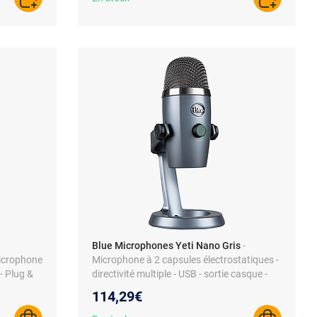
AJOUTER AU PANIER
AJOUTER A
Blue Microphones Yeti Nano Gris
-
icrophone
Microphone à 2 capsules électrostatiques -
 - Plug &
directivité multiple - USB - sortie casque -
pour enregistrement, streaming, podcast,
114,29€
gaming - compatible PC et MAC