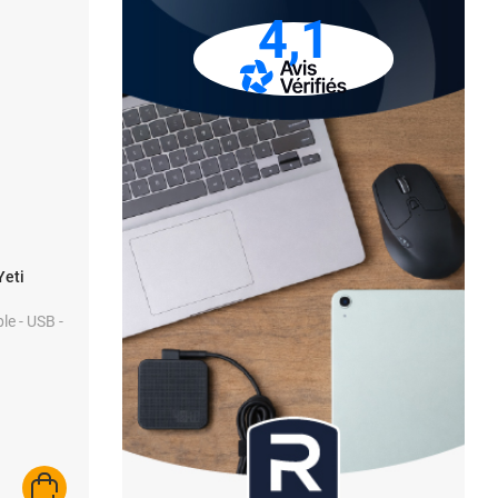
4,1
Yeti
ple - USB -
AJOUTER AU PANIER