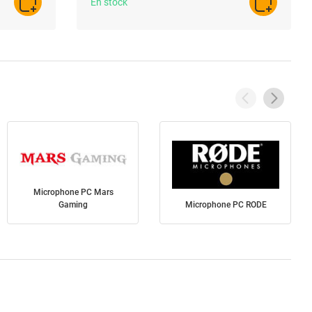
En stock
AJOUTER AU PANIER
AJOUTER A
Microphone PC Mars
Gaming
Microphone PC RODE