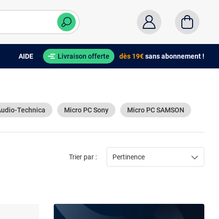
AIDE
Livraison offerte
dès 19€
sans abonnement !
Audio-Technica
Micro PC Sony
Micro PC SAMSON
Trier par :
Pertinence