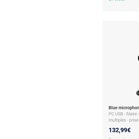
Blue microphone
PC USB - filaire -
multiples - pris
132,99€