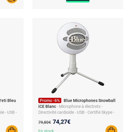
eti Bleu
Promo -6%
Blue Microphones Snowball
iCE Blanc
- Microphone à électrets -
ple - USB -
Directivité cardioïde - USB - Certifié Skype -
nt,
pour enregistrement, streaming, podcast,
Nouveau prix :
74,27€
Ancien prix :
79,80€
patible
gaming - compatible PC et MAC
En stock