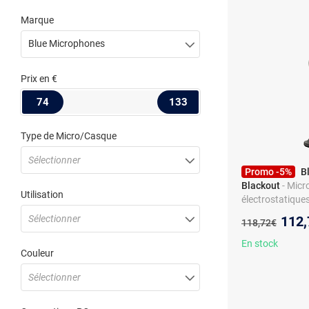
Marque
Blue Microphones
Prix
en €
74
133
Type de Micro/Casque
Sélectionner
Promo -5%
B
Blackout
- Micr
Utilisation
électrostatiques 
sortie casque -
Nouv
Sélectionner
112,
Ancien prix :
118,72€
streaming, podc
PC et MAC
En stock
Couleur
Sélectionner