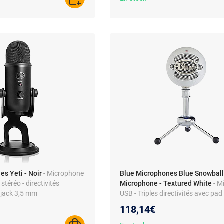
AJOUTER AU PANIER
s Yeti - Noir
- Microphone
Blue Microphones Blue Snowball
 stéréo - directivités
Microphone - Textured White
- M
e jack 3,5 mm
USB - Triples directivités avec pad
Play
118,14€