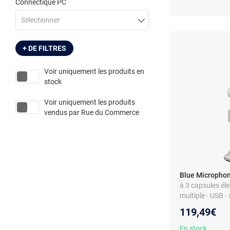
Connectique PC
Sélectionner
+ DE FILTRES
Voir uniquement les produits en
stock
Voir uniquement les produits
vendus par
Rue du Commerce
Blue Microphon
à 3 capsules éle
multiple - USB -
119,49€
En stock