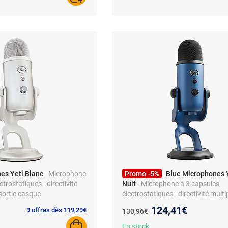
es Yeti Blanc
- Microphone
Promo -5%
Blue Microphones Y
ctrostatiques - directivité
Nuit
- Microphone à 3 capsules
 sortie casque
électrostatiques - directivité multi
sortie casque - pour enregistreme
Nouveau prix :
124,41€
Ancien prix :
9 offres dès 119,29€
130,96€
streaming, podcast, gaming - com
PC et MAC
En stock