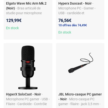
Elgato Wave Mic Arm Mk.2
Hyperx Duocast - Noir
-
(Noir)
- Bras articulé de
Microphone PC - Gamer -
studio pour microphone
USB - cardioïde et
omnidirectionnel - contrôle
129,99€
76,56€
du volume
10 offres dès 74,49€
En stock
En stock
HyperX SoloCast - Noir
-
JBL Micro-casque PC gamer
Microphone PC gamer - USB -
- Noir
- Micro-casque PC
Filaire - Cardioïde - Contrôle
gamer - filaire - jack 3,5 mm -