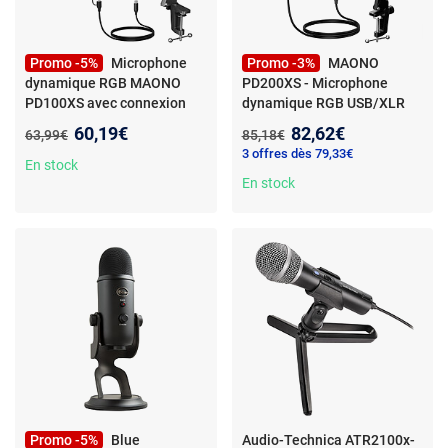
Promo -5%
Microphone
Promo -3%
MAONO
dynamique RGB MAONO
PD200XS - Microphone
PD100XS avec connexion
dynamique RGB USB/XLR
USB/XLR et pied articulé
avec pied articulé
Nouveau prix :
Nouveau prix :
60,19€
82,62€
Ancien prix :
Ancien prix :
63,99€
85,18€
3 offres dès 79,33€
En stock
En stock
Promo -5%
Blue
Audio-Technica ATR2100x-