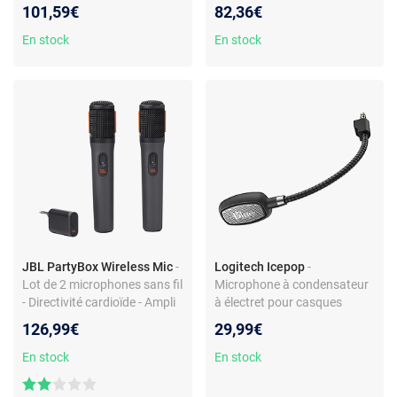
du volume - Pied réglable
stéréo - micro cardioïde
101,59€
82,36€
En stock
En stock
JBL PartyBox Wireless Mic
-
Logitech Icepop
-
Lot de 2 microphones sans fil
Microphone à condensateur
- Directivité cardioïde - Ampli
à électret pour casques
sans fil - Compatible
Logitech G Pro
126,99€
29,99€
enceintes PartyBox
En stock
En stock