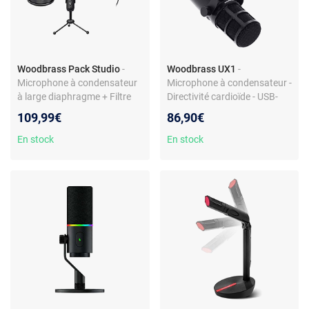
Woodbrass Pack Studio
-
Woodbrass UX1
-
Microphone à condensateur
Microphone à condensateur -
à large diaphragme + Filtre
Directivité cardioïde - USB-
anti-pop compact + Casque
C/XLR - Sortie casque mini-
109,99€
86,90€
circum-aural fermé
jack 3.5 mm
En stock
En stock