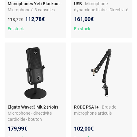
Microphones Yeti Blackout
-
USB
- Microphone
Microphone à 3 capsules
dynamique filaire - Directivité
électrostatiques - directivité
cardioïde - Résolution 24
Nouveau prix :
112,78€
161,00€
Ancien prix :
118,72€
multiple - USB - sortie casque
bits/192 kHz - XLR/USB-C -
- pour enregistrement,
Prise casque - Trépied de
En stock
En stock
streaming, podcast, gaming -
table
compatible PC et MAC
Elgato Wave:3 Mk.2 (Noir)
-
RODE PSA1+
- Bras de
Microphone - directivité
microphone articulé
cardioïde - bouton
multifonction - USB-C
179,99€
102,00€