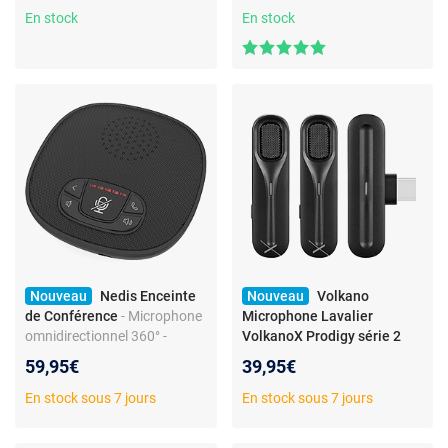
En stock
capacitif
En stock
Nouveau
Nedis Enceinte
Nouveau
Volkano
de Conférence
- Microphone
Microphone Lavalier
omnidirectionnel 360° -
VolkanoX Prodigy série 2
Bluetooth 6.0 -15 W - 1x 3.5
Noir
- Microphone cravate
59,95€
39,95€
mm Audio Out / 1x USB-C
sans fil VolkanoX Prodigy
série 2 avec récepteur USB-C
En stock sous 7 jours
En stock sous 7 jours