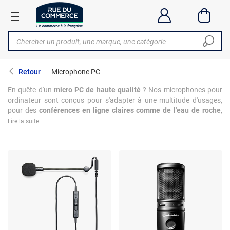
Retour
Microphone PC
En quête d'un
micro PC de haute qualité
? Nos microphones pour
ordinateur sont conçus pour s'adapter à une multitude d'usages,
pour des
conférences en ligne claires comme de l'eau de roche
,
des sessions de gaming immersives ou pour l'enregistrement de
Lire la suite
podcasts avec une précision sonore inégalée. Chaque
microphone
PC de notre gamme est sélectionné
pour ses performances
exceptionnelles : sensibilité optimale pour capter chaque nuance de
votre voix, réduction de bruit pour isoler les sons indésirables et
compatibilité étendue avec les différents appareils. Parfait pour les
gamers, créateurs de contenu, ou professionnels en quête d'une
qualité audio supérieure,
le micro pour PC dévoilera rapidement
tout son potentiel
.