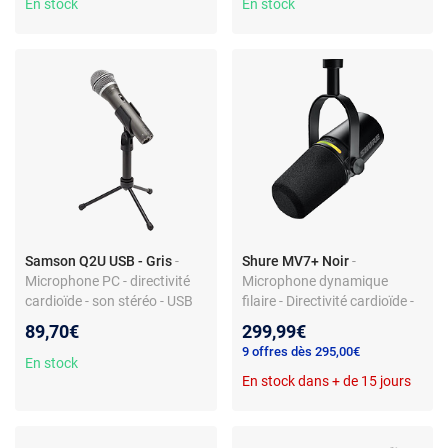
En stock
En stock
Samson Q2U USB - Gris
-
Shure MV7+ Noir
-
Microphone PC - directivité
Microphone dynamique
cardioïde - son stéréo - USB
filaire - Directivité cardioïde -
et jack 3,5 mm - pied réglable
XLR/USB - Prise casque
89,70€
299,99€
9 offres dès 295,00€
En stock
En stock dans + de 15 jours