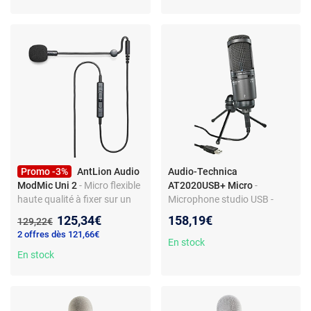
Promo -3%
AntLion Audio
Audio-Technica
ModMic Uni 2
- Micro flexible
AT2020USB+ Micro
-
haute qualité à fixer sur un
Microphone studio USB -
casque - jack 3.5 mm
Directivité cardioïde - Sortie
Nouveau prix :
125,34€
158,19€
Ancien prix :
129,22€
casque mini jack 3,5 mm
2 offres dès 121,66€
En stock
En stock