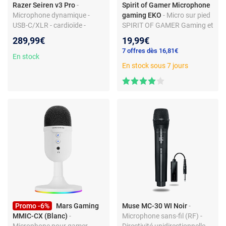
Razer Seiren v3 Pro
-
Spirit of Gamer Microphone
Microphone dynamique -
gaming EKO
- Micro sur pied
USB-C/XLR - cardioïde -
SPIRIT OF GAMER Gaming et
bouton tactile avec voyant
Multimédia Câble 140 MM
289,99€
19,99€
LED
Connexion USB Réf : MIC-
7 offres dès 16,81€
EKORE
En stock
En stock sous 7 jours
Promo -6%
Mars Gaming
Muse MC-30 WI Noir
-
MMIC-CX (Blanc)
-
Microphone sans-fil (RF) -
Microphone pour gamer -
Directivité unidirectionnelle