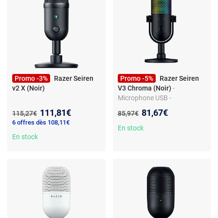
Promo -3%
Razer Seiren
Promo -5%
Razer Seiren
v2 X (Noir)
V3 Chroma (Noir)
-
Microphone USB -
supercardioïde - fonction
Nouveau prix :
Nouveau prix :
111,81€
81,67€
Ancien prix :
Ancien prix :
115,27€
85,97€
Tap-to-Mute - LED Razer
6 offres dès 108,11€
Chroma RGB
En stock
En stock