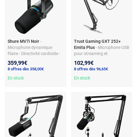
Shure MV7i Noir
-
Trust Gaming GXT 252+
Microphone dynamique
Emita Plus
- Microphone USB
filaire - Directivité cardioïde -
pour streaming et
Interface audio intégrée -
enregistrement de haute
359,99€
102,99€
XLR/USB - Prise casque
qualité - directivité cardioïde -
8 offres dès 358,00€
8 offres dès 96,65€
bras orientable - filtre anti
En stock
pop - monture antivibration
En stock
(compatible Twitch,
YouTube...)