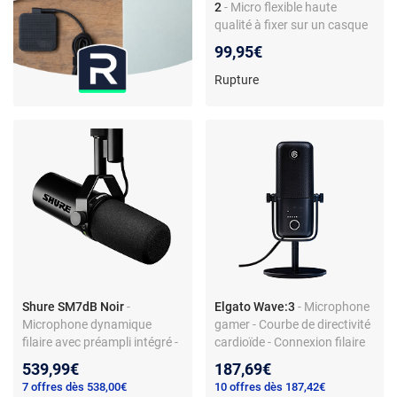
2
- Micro flexible haute
qualité à fixer sur un casque
USB (Windows, Mac, Linux,
99,95€
PS4, PS5, Switch)
Rupture
Shure SM7dB Noir
-
Elgato Wave:3
- Microphone
Microphone dynamique
gamer - Courbe de directivité
filaire avec préampli intégré -
cardioïde - Connexion filaire
Directivité cardioïde - XLR
USB-C - Résolution 24 bits et
539,99€
187,69€
Fréquence d'échantillonage
7 offres dès 538,00€
10 offres dès 187,42€
48/96 kHz - Capteur Mute