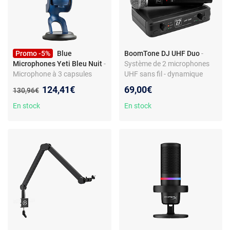
Promo -5%
Blue
BoomTone DJ UHF Duo
-
Microphones Yeti Bleu Nuit
-
Système de 2 microphones
Microphone à 3 capsules
UHF sans fil - dynamique
électrostatiques - directivité
unidirectionnel
Nouveau prix :
124,41€
69,00€
Ancien prix :
130,96€
multiple - USB - sortie casque
- pour enregistrement,
En stock
En stock
streaming, podcast, gaming -
compatible PC et MAC