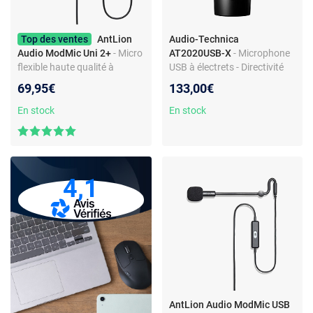
Top des ventes
AntLion
Audio-Technica
Audio ModMic Uni 2+
- Micro
AT2020USB-X
- Microphone
flexible haute qualité à
USB à électrets - Directivité
réduction de bruit à fixer sur
cardioïde - 24 bits/96 kHz -
69,95€
133,00€
un casque
Sortie casque - PC/Mac
En stock
En stock
4,1
AntLion Audio ModMic USB