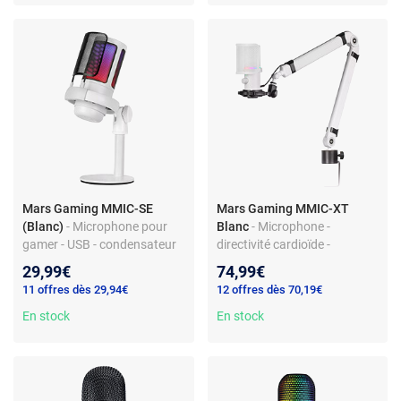
Mars Gaming MMIC-SE
Mars Gaming MMIC-XT
(Blanc)
- Microphone pour
Blanc
- Microphone -
gamer - USB - condensateur
directivité cardioïde -
cardioïde professionnel -
USB/Jack 3.5 mm - bouton
29,99€
74,99€
rétroéclairage RGB Flow -
multifonction - rétroéclairage
11 offres dès 29,94€
12 offres dès 70,19€
monture antichoc et filtre
RGB - compatible PC, Mac,
anti-pop
En stock
PS4 et PS5
En stock