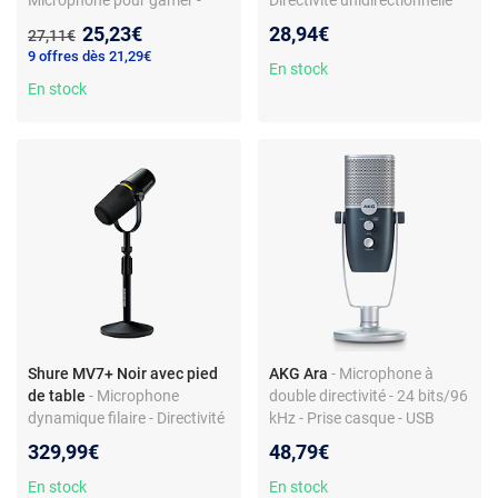
USB - condensateur
(cardioïde) - Jack 6.3 mm -
Nouveau prix :
25,23€
28,94€
Ancien prix :
27,11€
cardioïde professionnel -
Adaptateur Jack 3.5 mm
9 offres dès 21,29€
rétroéclairage RGB Flow -
En stock
support réglable
En stock
Shure MV7+ Noir avec pied
AKG Ara
- Microphone à
de table
- Microphone
double directivité - 24 bits/96
dynamique filaire - Directivité
kHz - Prise casque - USB
cardioïde - XLR/USB - Prise
329,99€
48,79€
casque
En stock
En stock