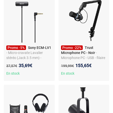
Promo -5%
Sony ECM-LV1
Promo -22%
Trust
- Micro-cravate Lavalier
Microphone PC - Noir
-
stéréo (Jack 3.5 mm) -
Microphone PC - USB - filaire
Smartphone/APN/PC
- cardioïde - pied réglable -
Nouveau prix :
Nouveau prix :
35,69€
155,65€
Ancien prix :
Ancien prix :
37,57€
199,99€
contrôle du volume
En stock
En stock