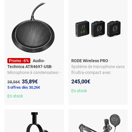
Promo -6%
Audio-
RODE Wireless PRO
-
Technica ATR4697-USB
-
Système de microphone sans
Microphone à condensateur -
fil ultra-compact avec
Directivité omnidirectionnelle
récepteur double canal et 2
Nouveau prix :
35,89€
245,00€
Ancien prix :
38,56€
- Téléconférences/réunions -
émetteurs
5 offres dès 30,26€
Câble USB-C
En stock
En stock