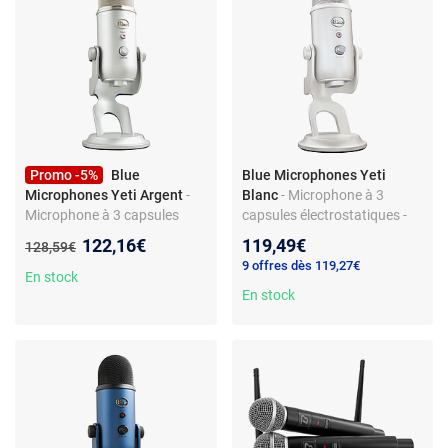
Promo -5%
Blue
Blue Microphones Yeti
Microphones Yeti Argent
-
Blanc
- Microphone à 3
Microphone à 3 capsules
capsules électrostatiques -
électrostatiques - directivité
directivité multiple - USB -
Nouveau prix :
122,16€
119,49€
Ancien prix :
128,59€
multiple - USB - sortie casque
sortie casque
9 offres dès 119,27€
En stock
En stock